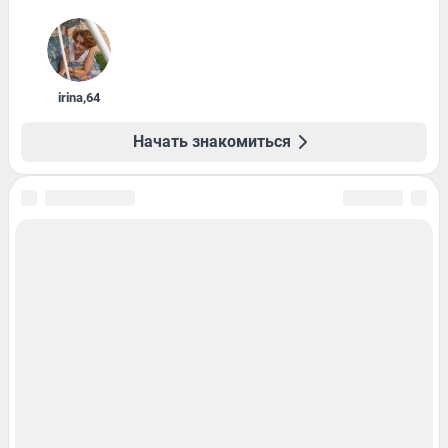
irina
,
64
Начать знакомиться