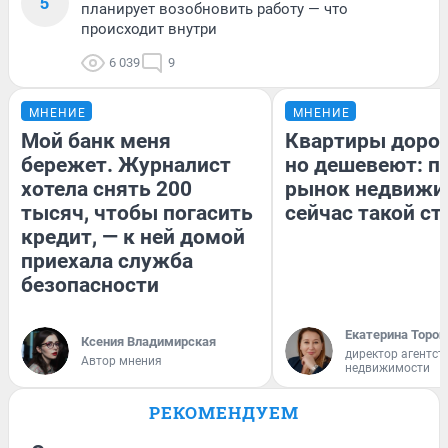
5
планирует возобновить работу — что
происходит внутри
6 039
9
МНЕНИЕ
МНЕНИЕ
Мой банк меня
Квартиры доро
бережет. Журналист
но дешевеют: п
хотела снять 200
рынок недвижи
тысяч, чтобы погасить
сейчас такой с
кредит, — к ней домой
приехала служба
безопасности
Екатерина Тороп
Ксения Владимирская
директор агентст
Автор мнения
недвижимости
РЕКОМЕНДУЕМ