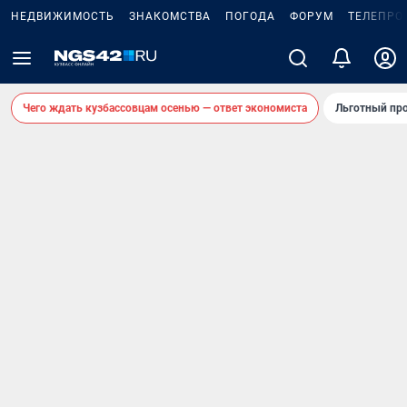
НЕДВИЖИМОСТЬ
ЗНАКОМСТВА
ПОГОДА
ФОРУМ
ТЕЛЕПРО
Чего ждать кузбассовцам осенью — ответ экономиста
Льготный про