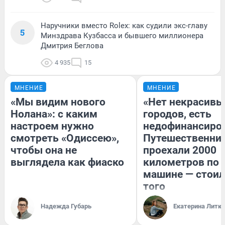
Наручники вместо Rolex: как судили экс-главу
5
Минздрава Кузбасса и бывшего миллионера
Дмитрия Беглова
4 935
15
МНЕНИЕ
МНЕНИЕ
«Мы видим нового
«Нет некрасивы
Нолана»: с каким
городов, есть
настроем нужно
недофинансиро
смотреть «Одиссею»,
Путешественни
чтобы она не
проехали 2000
выглядела как фиаско
километров по 
машине — стоил
того
Надежда Губарь
Екатерина Литк