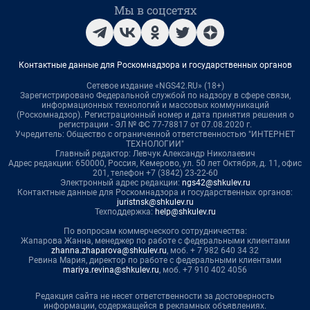
Мы в соцсетях
Контактные данные для Роскомнадзора и государственных органов
Сетевое издание «NGS42.RU» (18+)
Зарегистрировано Федеральной службой по надзору в сфере связи,
информационных технологий и массовых коммуникаций
(Роскомнадзор). Регистрационный номер и дата принятия решения о
регистрации - ЭЛ № ФС 77-78817 от 07.08.2020 г.
Учредитель: Общество с ограниченной ответственностью "ИНТЕРНЕТ
ТЕХНОЛОГИИ"
Главный редактор: Левчук Александр Николаевич
Адрес редакции: 650000, Россия, Кемерово, ул. 50 лет Октября, д. 11, офис
201, телефон +7 (3842) 23-22-60
Электронный адрес редакции:
ngs42@shkulev.ru
Контактные данные для Роскомнадзора и государственных органов:
juristnsk@shkulev.ru
Техподдержка:
help@shkulev.ru
По вопросам коммерческого сотрудничества:
Жапарова Жанна, менеджер по работе с федеральными клиентами
zhanna.zhaparova@shkulev.ru
, моб. + 7 982 640 34 32
Ревина Мария, директор по работе с федеральными клиентами
mariya.revina@shkulev.ru
, моб. +7 910 402 4056
Редакция сайта не несет ответственности за достоверность
информации, содержащейся в рекламных объявлениях.