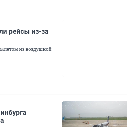
ли рейсы из-за
 вылетом из воздушной
ринбурга
за