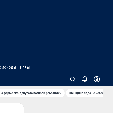
ОМОКОДЫ
ИГРЫ
На ферме экс-депутата погибли работники
Женщина едва не истекла кро