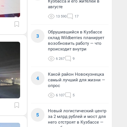
Кузбасса и его жителей в
августе
13 590
17
Обрушившийся в Кузбассе
3
склад Wildberries планирует
возобновить работу — что
происходит внутри
6 267
9
Какой район Новокузнецка
4
самый лучший для жизни —
опрос
6 107
5
Новый логистический центр
5
за 2 млрд рублей и мост для
него отстроят в Кузбассе —