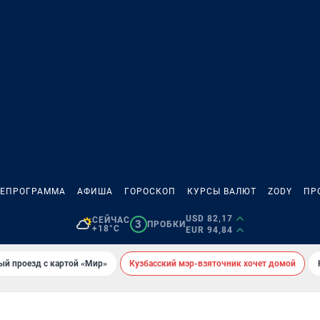
ЛЕПРОГРАММА
АФИША
ГОРОСКОП
КУРСЫ ВАЛЮТ
ZODY
ПР
USD 82,17
СЕЙЧАС
3
ПРОБКИ
+18°C
EUR 94,84
ый проезд с картой «Мир»
Кузбасский мэр-взяточник хочет домой