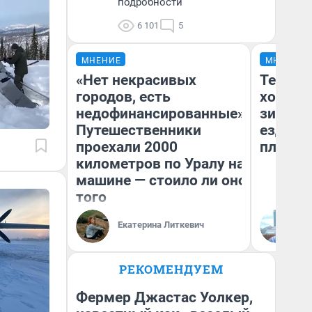
подробности
6 101
5
МНЕНИЕ
МНЕНИЕ
«Нет некрасивых
Тепло 
городов, есть
холодн
недофинансированные».
зимой.
Путешественники
ездит н
проехали 2000
плюсы 
километров по Уралу на
машине — стоило ли оно
того
Екатерина Литкевич
Д
РЕКОМЕНДУЕМ
Фермер Джастас Уолкер,