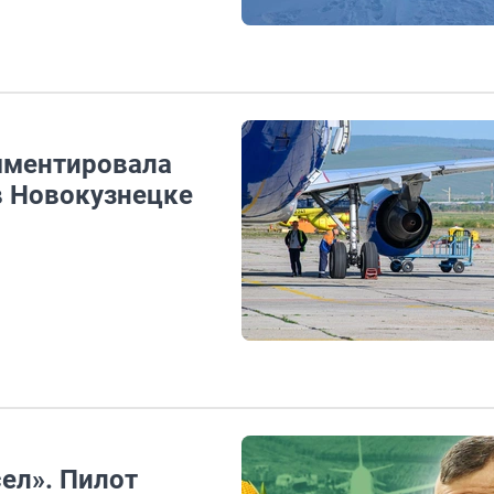
мментировала
в Новокузнецке
ел». Пилот