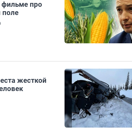
в фильме про
 поле
а
места жесткой
человек