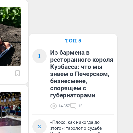
ТОП 5
Из бармена в
1
ресторанного короля
Кузбасса: что мы
знаем о Печерском,
бизнесмене,
спорящем с
губернаторами
14 357
12
«Плохо, как никогда до
2
этого»: таролог о судьбе