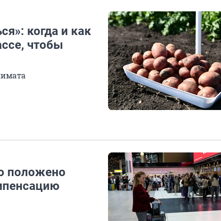
я»: когда и как
ассе, чтобы
лимата
то положено
омпенсацию