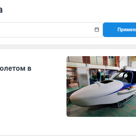
а
Примен
олетом в