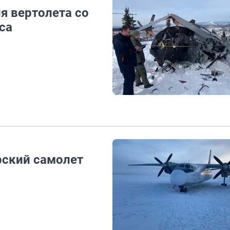
я вертолета со
са
рский самолет