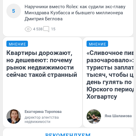
Наручники вместо Rolex: как судили экс-главу
5
Минздрава Кузбасса и бывшего миллионера
Дмитрия Беглова
4 538
15
МНЕНИЕ
МНЕНИЕ
Квартиры дорожают,
«Сливочное пив
но дешевеют: почему
разочаровало»:
рынок недвижимости
туристы заплат
сейчас такой странный
тысяч, чтобы ц
день гулять по 
Юрского период
Хогвартсу
Екатерина Торопова
Яна Шаламова
директор агентства
недвижимости
РЕКОМЕНДУЕМ