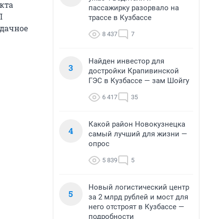
екта
пассажирку разорвало на
П
трассе в Кузбассе
удачное
8 437
7
Найден инвестор для
3
достройки Крапивинской
ГЭС в Кузбассе — зам Шойгу
6 417
35
Какой район Новокузнецка
4
самый лучший для жизни —
опрос
5 839
5
Новый логистический центр
5
за 2 млрд рублей и мост для
него отстроят в Кузбассе —
подробности