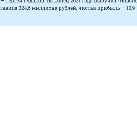
— Сергей Рудаков. На конец 2021 года выручка «Новап
тавила 324,6 миллиона рублей, чистая прибыль — 10,9