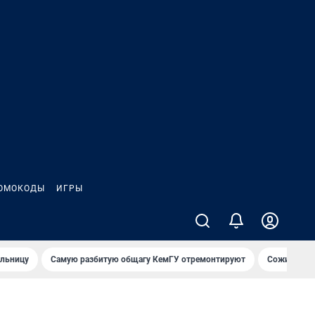
ОМОКОДЫ
ИГРЫ
ольницу
Самую разбитую общагу КемГУ отремонтируют
Сожительни