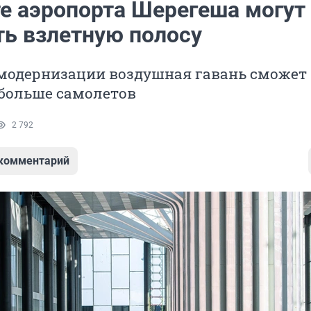
те аэропорта Шерегеша могут
ть взлетную полосу
 модернизации воздушная гавань сможет
больше самолетов
2 792
 комментарий