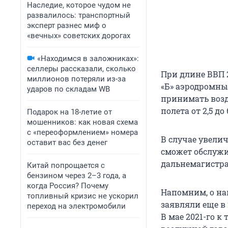
Наследие, которое чудом не
развалилось: транспортный
эксперт разнес миф о
«вечных» советских дорогах
«Находимся в заложниках»:
селлеры рассказали, сколько
При длине ВВП 
миллионов потеряли из-за
«Б» аэродромны
ударов по складам WB
принимать возд
полета от 2,5 до
Подарок на 18-летие от
мошенников: как новая схема
с «переоформлением» номера
В случае увелич
оставит вас без денег
сможет обслужи
дальнемагистрал
Китай попрощается с
бензином через 2–3 года, а
когда Россия? Почему
Напомним, о на
топливный кризис не ускорил
заявляли еще в 
переход на электромобили
В мае 2021-го к