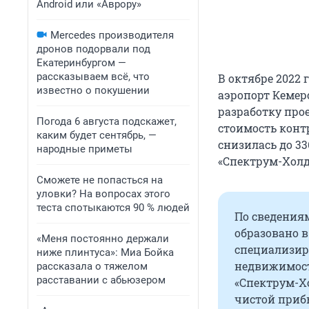
Android или «Аврору»
Mercedes производителя
дронов подорвали под
Екатеринбургом —
рассказываем всё, что
В октябре 2022
известно о покушении
аэропорт Кемер
разработку про
Погода 6 августа подскажет,
стоимость контр
каким будет сентябрь, —
снизилась до 33
народные приметы
«Спектрум-Холд
Сможете не попасться на
уловки? На вопросах этого
теста спотыкаются 90 % людей
По сведениям
образовано в
«Меня постоянно держали
специализир
ниже плинтуса»: Миа Бойка
недвижимост
рассказала о тяжелом
расставании с абьюзером
«Спектрум-Хо
чистой приб