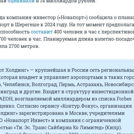
ани
оценивали
в 14 миллиардов рублей.
ода компания-инвестор («Новапорт») сообщила о плана
орт в Шерегеше к 2024 году. На тот момент предполага
 способность
составит
400 человек в час с перспективо
700 человек в час. Планируемая длина взлетно-посад
ла 2700 метров.
рт Холдинг» — крупнейшая в России сеть региональны
которая владеет и управляет аэропортами в таких горо
, Челябинск, Волгоград, Пермь, Астрахань, Новосибирс
инград и другие. Входит в структуру инвестиционной
АЕОН, возглавляемой миллиардером из списка Forbes
енко. Согласно сервису «Контур.Фокус», организация
олдинг» зарегистрирована в Москве, учредителями
О «Новапорт Инвест» и компания с ограниченной
стью «Ти. Эс. Транс Сайбириа Ко Лимитед» (Кипр).