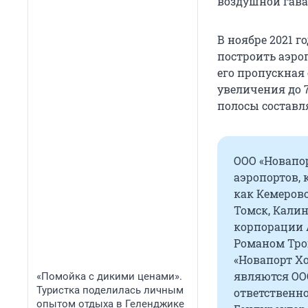
воздушной гав
В ноябре 2021 г
построить аэроп
его пропускная
увеличения до 
полосы составля
ООО «Новапо
аэропортов, 
как Кемерово
Томск, Калин
корпорации 
Романом Троц
«Новапорт Х
являются ОО
«Помойка с дикими ценами».
Туристка поделилась личным
ответственно
опытом отдыха в Геленджике