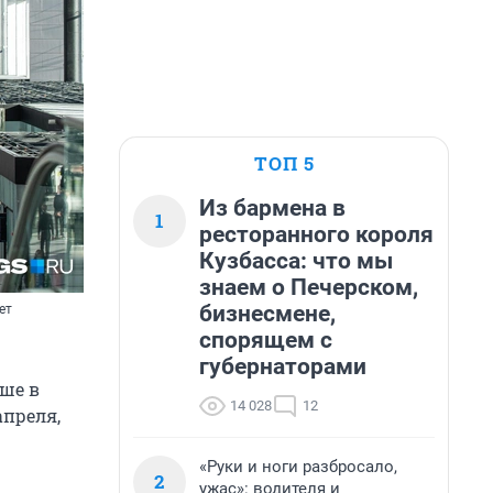
ТОП 5
Из бармена в
1
ресторанного короля
Кузбасса: что мы
знаем о Печерском,
бизнесмене,
ет
спорящем с
губернаторами
еше в
14 028
12
апреля,
«Руки и ноги разбросало,
2
ужас»: водителя и