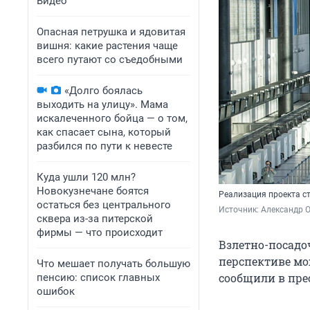
Видео
Опасная петрушка и ядовитая
вишня: какие растения чаще
всего путают со съедобными
«Долго боялась
выходить на улицу». Мама
искалеченного бойца — о том,
как спасает сына, который
разбился по пути к невесте
Куда ушли 120 млн?
Новокузнечане боятся
Реализация проекта с
остаться без центрального
Источник: 
Александр 
сквера из-за питерской
фирмы — что происходит
Взлетно-посадо
перспективе мож
Что мешает получать большую
сообщили в пре
пенсию: список главных
ошибок