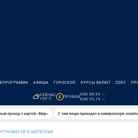
ЛЕПРОГРАММА
АФИША
ГОРОСКОП
КУРСЫ ВАЛЮТ
ZODY
ПР
USD 80,93
СЕЙЧАС
4
ПРОБКИ
+26°C
EUR 93,19
ный проезд с картой «Мир»
С чем люди приходят в кемеровскую психб
ОРТ
НОВОСТИ О ШЕРЕГЕШЕ