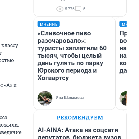
5 776
5
МНЕНИЕ
МНЕНИ
«Сливочное пиво
Прода
разочаровало»:
возьм
 классу
туристы заплатили 60
нам г
т
тысяч, чтобы целый
налог
остью
день гулять по парку
косне
Юрского периода и
даже 
Хогвартсу
с «А» и
Яна Шаламова
РЕКОМЕНДУЕМ
сса
тложили.
AI-AINA: Атака на соцсети
зведение
депутатов, бюджета вузов