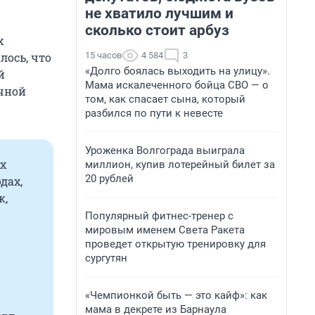
не хватило лучшим и
сколько стоит арбуз
х
15 часов
4 584
3
лось, что
«Долго боялась выходить на улицу».
й
Мама искалеченного бойца СВО — о
очной
том, как спасает сына, который
разбился по пути к невесте
Уроженка Волгограда выиграла
х
миллион, купив лотерейный билет за
20 рублей
дах,
к,
Популярный фитнес-тренер с
мировым именем Света Ракета
проведет открытую тренировку для
сургутян
«Чемпионкой быть — это кайф»: как
мама в декрете из Барнаула