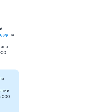
ый
ндер
на
 она
ООО
ло
лении
а ООО