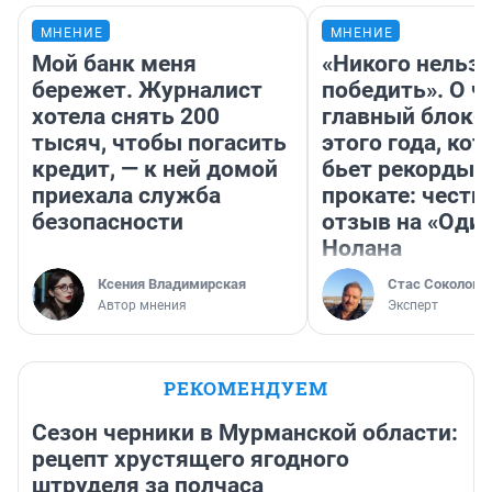
МНЕНИЕ
МНЕНИЕ
Мой банк меня
«Никого нельз
бережет. Журналист
победить». О ч
хотела снять 200
главный блокб
тысяч, чтобы погасить
этого года, ко
кредит, — к ней домой
бьет рекорды 
приехала служба
прокате: честн
безопасности
отзыв на «Оди
Нолана
Ксения Владимирская
Стас Соколов
Автор мнения
Эксперт
РЕКОМЕНДУЕМ
Сезон черники в Мурманской области:
рецепт хрустящего ягодного
штруделя за полчаса