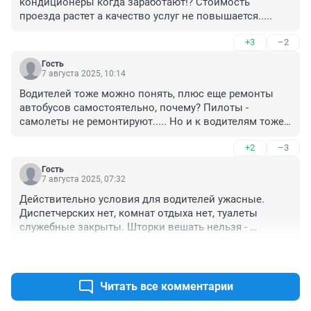
кондиционеры когда заработают!? Стоимость 
проезда растет а качество услуг не повышается.....
+3
–2
Гость
7 августа 2025, 10:14
Водителей тоже можно понять, плюс еще ремонты 
автобусов самостоятельно, почему? Пилоты - 
самолеты не ремонтируют..... Но и к водителям тоже 
есть вопросы касательно безопасности движения, 
+2
–3
разговоров по телефону во время движения, курения, 
не внимательность к пассажирам ( к примеру люди 
Гость
бегут к автобусу а перед их носом закрывают двери) и 
7 августа 2025, 07:32
.т.п.
Действительно условия для водителей ужасные. 
Диспетчерских нет, комнат отдыха нет, туалеты 
служебные закрыты. Шторки вешать нельзя - 
закрывают обзор, а в кабинете в жару +60 - это 
+8
–1
МОЖНО. Отработал смену, а потом ещё на мойке 
постой в очереди. Кто ж в здравом уме с такой 
зарплатой пойдёт работать?
Читать все комментарии