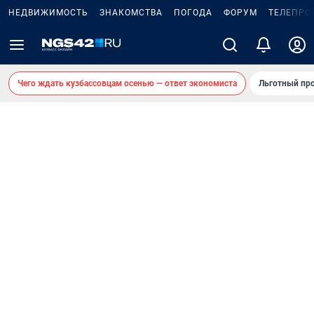
НЕДВИЖИМОСТЬ
ЗНАКОМСТВА
ПОГОДА
ФОРУМ
ТЕЛЕПРО
Чего ждать кузбассовцам осенью — ответ экономиста
Льготный про