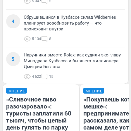
5 947
5
Обрушившийся в Кузбассе склад Wildberries
4
планирует возобновить работу — что
происходит внутри
5 134
8
Наручники вместо Rolex: как судили экс-главу
5
Минздрава Кузбасса и бывшего миллионера
Дмитрия Беглова
4 622
15
МНЕНИЕ
МНЕНИЕ
«Сливочное пиво
«Покупаешь кот
разочаровало»:
мешке»:
туристы заплатили 60
предпринимате
тысяч, чтобы целый
рассказала, как
день гулять по парку
самом деле уст