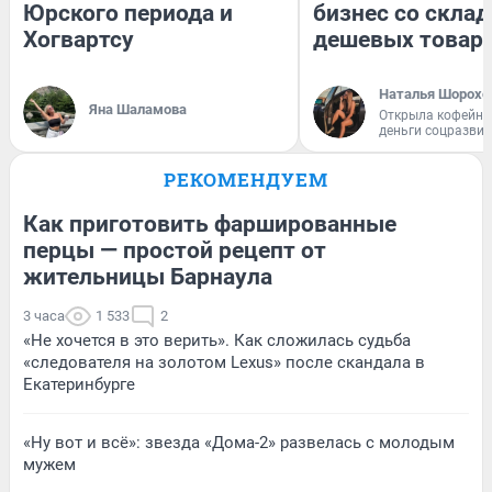
Юрского периода и
бизнес со скла
Хогвартсу
дешевых товар
Наталья Шорохо
Яна Шаламова
Открыла кофейну
деньги соцразви
РЕКОМЕНДУЕМ
Как приготовить фаршированные
перцы — простой рецепт от
жительницы Барнаула
3 часа
1 533
2
«Не хочется в это верить». Как сложилась судьба
«следователя на золотом Lexus» после скандала в
Екатеринбурге
«Ну вот и всё»: звезда «Дома-2» развелась с молодым
мужем