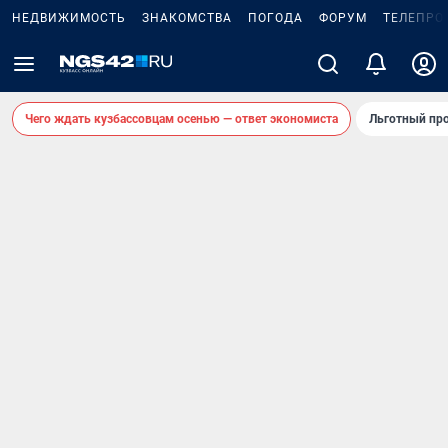
НЕДВИЖИМОСТЬ
ЗНАКОМСТВА
ПОГОДА
ФОРУМ
ТЕЛЕПРО
Чего ждать кузбассовцам осенью — ответ экономиста
Льготный про