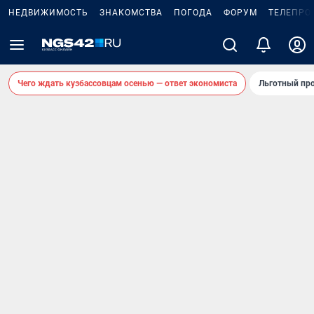
НЕДВИЖИМОСТЬ
ЗНАКОМСТВА
ПОГОДА
ФОРУМ
ТЕЛЕПРО
Чего ждать кузбассовцам осенью — ответ экономиста
Льготный про