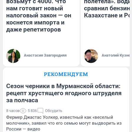
возьмут с 4000. Что
полетела». Води
нам готовит новый
сравнил бензин
налоговый закон — он
Казахстане и Р
коснется импорта и
даже репетиторов
Анастасия Завгородняя
Анатолий Кузне
РЕКОМЕНДУЕМ
Сезон черники в Мурманской области:
рецепт хрустящего ягодного штруделя
за полчаса
8 часов
5 836
Обсудить
Фермер Джастас Уолкер, известный как «веселый
молочник», заявил что его семью могут выдворить из
России — видео