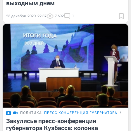
выходным днем
23 декабря, 2020, 22:37
7 692
1
ПОЛИТИКА
ПРЕСС-КОНФЕРЕНЦИЯ ГУБЕРНАТОРА
МНЕН
Закулисье пресс-конференции
губернатора Кузбасса: колонка