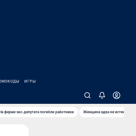
ОМОКОДЫ
ИГРЫ
На ферме экс-депутата погибли работники
Женщина едва не истекла кро