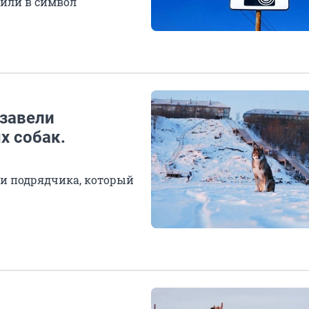
или в символ
 завели
х собак.
ии подрядчика, который