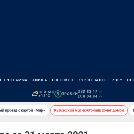
ЛЕПРОГРАММА
АФИША
ГОРОСКОП
КУРСЫ ВАЛЮТ
ZODY
ПР
USD 82,17
СЕЙЧАС
3
ПРОБКИ
+18°C
EUR 94,84
ый проезд с картой «Мир»
Кузбасский мэр-взяточник хочет домой