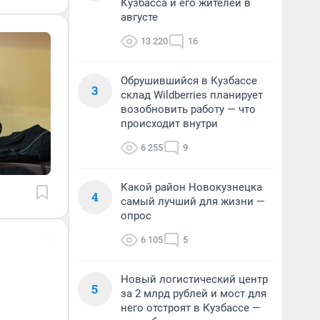
Кузбасса и его жителей в
августе
13 220
16
Обрушившийся в Кузбассе
3
склад Wildberries планирует
возобновить работу — что
происходит внутри
6 255
9
Какой район Новокузнецка
4
самый лучший для жизни —
опрос
6 105
5
Новый логистический центр
5
за 2 млрд рублей и мост для
него отстроят в Кузбассе —