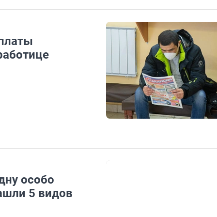
ыплаты
работице
дну особо
ашли 5 видов