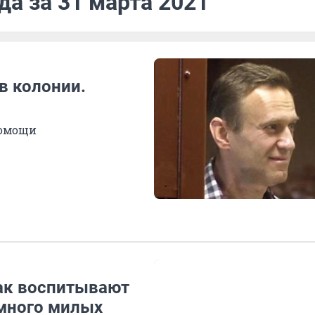
да за 31 марта 2021
в колонии.
помощи
как воспитывают
(много милых