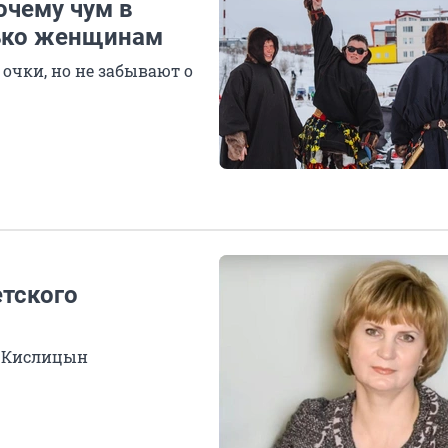
очему чум в
лько женщинам
чки, но не забывают о
етского
й Кислицын