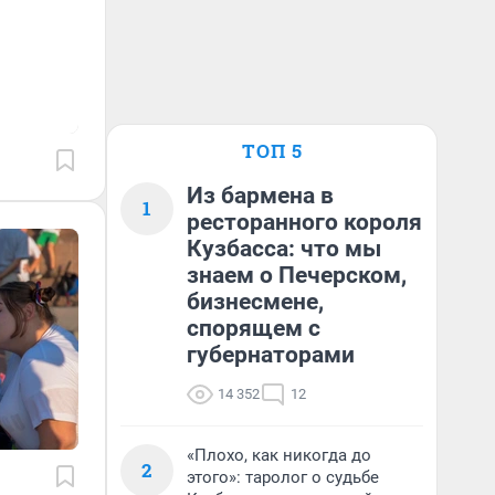
ТОП 5
Из бармена в
1
ресторанного короля
Кузбасса: что мы
знаем о Печерском,
бизнесмене,
спорящем с
губернаторами
14 352
12
«Плохо, как никогда до
2
этого»: таролог о судьбе