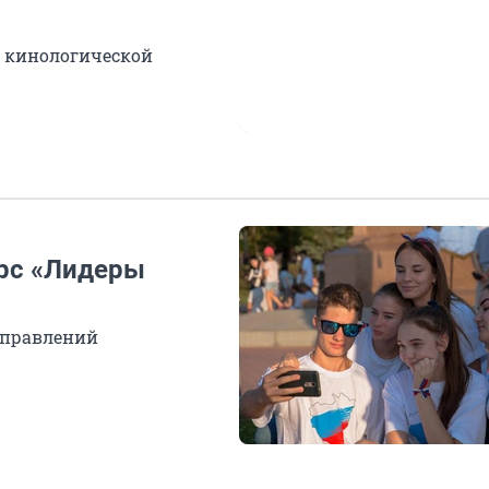
е кинологической
урс «Лидеры
аправлений