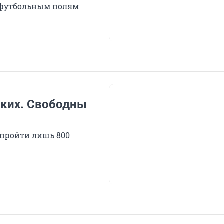
 футбольным полям
ских. Свободны
и пройти лишь 800