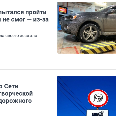
опытался пройти
 не смог — из-за
ла своего хозяина
р Сети
творческой
 дорожного