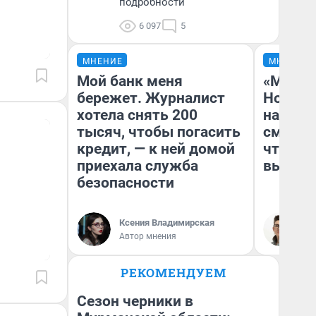
подробности
6 097
5
МНЕНИЕ
МНЕНИЕ
Мой банк меня
«Мы ви
бережет. Журналист
Нолана
хотела снять 200
настро
тысяч, чтобы погасить
смотре
кредит, — к ней домой
чтобы 
приехала служба
выгляд
безопасности
Ксения Владимирская
На
Автор мнения
РЕКОМЕНДУЕМ
Сезон черники в