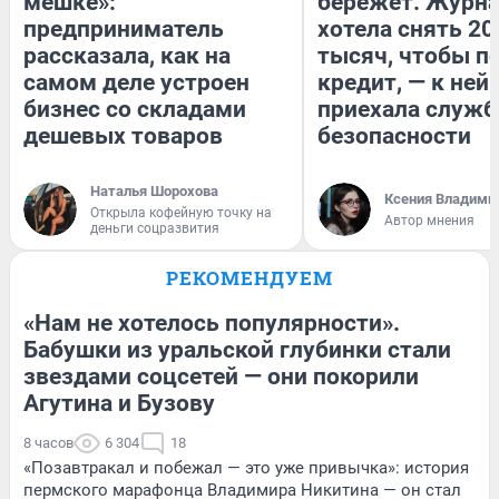
мешке»:
бережет. Журн
предприниматель
хотела снять 20
рассказала, как на
тысяч, чтобы п
самом деле устроен
кредит, — к ней
бизнес со складами
приехала служб
дешевых товаров
безопасности
Наталья Шорохова
Ксения Владими
Открыла кофейную точку на
Автор мнения
деньги соцразвития
РЕКОМЕНДУЕМ
«Нам не хотелось популярности».
Бабушки из уральской глубинки стали
звездами соцсетей — они покорили
Агутина и Бузову
8 часов
6 304
18
«Позавтракал и побежал — это уже привычка»: история
пермского марафонца Владимира Никитина — он стал