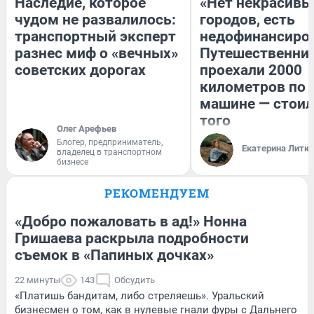
Наследие, которое
«Нет некрасивы
чудом не развалилось:
городов, есть
транспортный эксперт
недофинансиро
разнес миф о «вечных»
Путешественни
советских дорогах
проехали 2000
километров по 
машине — стоил
того
Олег Арефьев
Блогер, предприниматель,
Екатерина Литк
владелец в транспортном
бизнесе
РЕКОМЕНДУЕМ
«Добро пожаловать в ад!» Нонна
Гришаева раскрыла подробности
съемок в «Папиных дочках»
22 минуты
143
Обсудить
«Платишь бандитам, либо стреляешь». Уральский
бизнесмен о том, как в нулевые гнали фуры с Дальнего