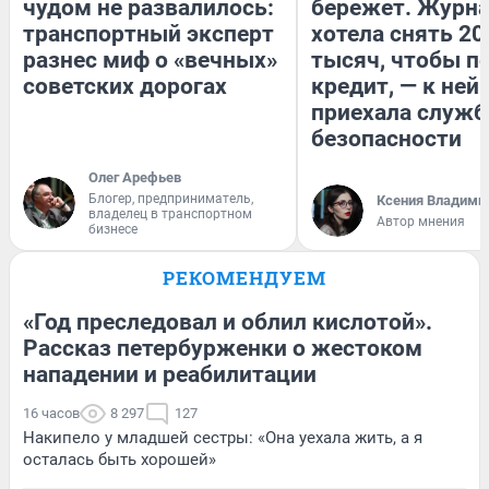
чудом не развалилось:
бережет. Журн
транспортный эксперт
хотела снять 20
разнес миф о «вечных»
тысяч, чтобы п
советских дорогах
кредит, — к ней
приехала служб
безопасности
Олег Арефьев
Блогер, предприниматель,
Ксения Владими
владелец в транспортном
Автор мнения
бизнесе
РЕКОМЕНДУЕМ
«Год преследовал и облил кислотой».
Рассказ петербурженки о жестоком
нападении и реабилитации
16 часов
8 297
127
Накипело у младшей сестры: «Она уехала жить, а я
осталась быть хорошей»