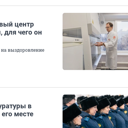
овый центр
, для чего он
с на выздоровление
уратуры в
 его месте