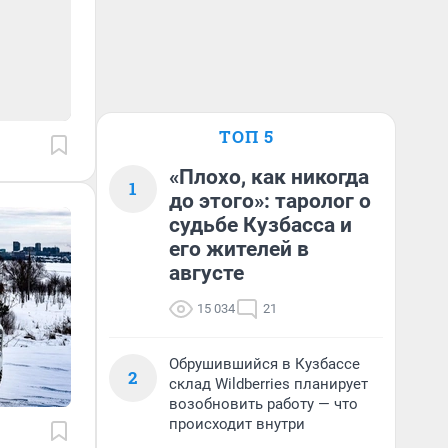
ТОП 5
«Плохо, как никогда
1
до этого»: таролог о
судьбе Кузбасса и
его жителей в
августе
15 034
21
Обрушившийся в Кузбассе
2
склад Wildberries планирует
возобновить работу — что
происходит внутри