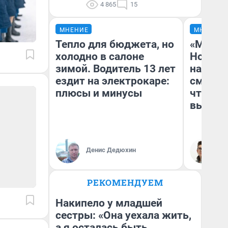
4 865
15
МНЕНИЕ
МНЕНИЕ
Тепло для бюджета, но
«Мы ви
холодно в салоне
Нолана
зимой. Водитель 13 лет
настро
ездит на электрокаре:
смотре
плюсы и минусы
чтобы 
выгляд
Денис Дедюхин
На
РЕКОМЕНДУЕМ
Накипело у младшей
сестры: «Она уехала жить,
а я осталась быть