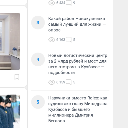
6 434
9
Какой район Новокузнецка
3
самый лучший для жизни —
опрос
6 163
5
Новый логистический центр
4
за 2 млрд рублей и мост для
него отстроят в Кузбассе —
подробности
6 159
5
Наручники вместо Rolex: как
5
судили экс-главу Минздрава
Кузбасса и бывшего
миллионера Дмитрия
Беглова