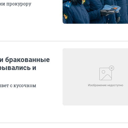
сии прокурору
ли бракованные
рывались и
вет с кусочком