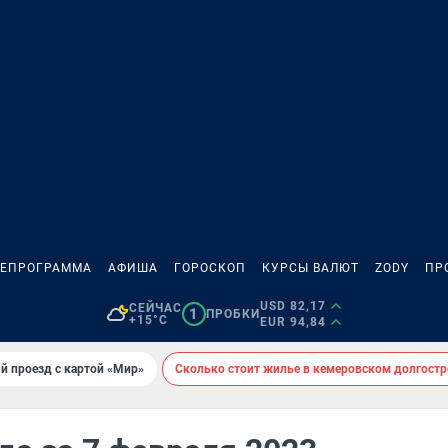
ЛЕПРОГРАММА
АФИША
ГОРОСКОП
КУРСЫ ВАЛЮТ
ZODY
ПР
USD 82,17
СЕЙЧАС
1
ПРОБКИ
+15°C
EUR 94,84
й проезд с картой «Мир»
Сколько стоит жилье в кемеровском долгостр