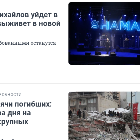
ихайлов уйдет в
 выживет в новой
ебованными останутся
РОБНОСТИ
ячи погибших:
ва дня на
крупных