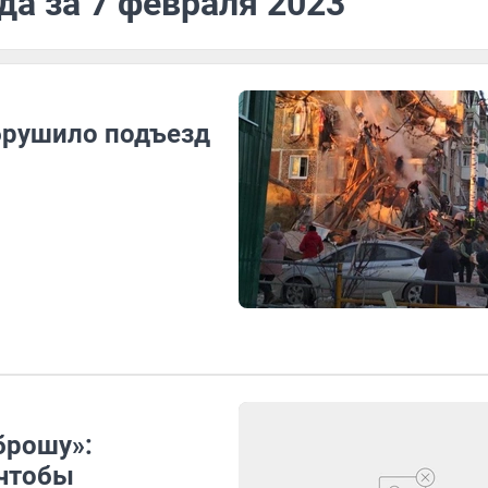
да за 7 февраля 2023
брушило подъезд
брошу»:
 чтобы