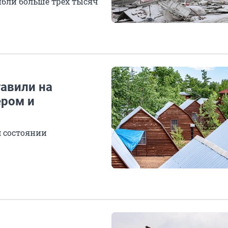
ибли больше трех тысяч
тавили на
ером и
м состоянии