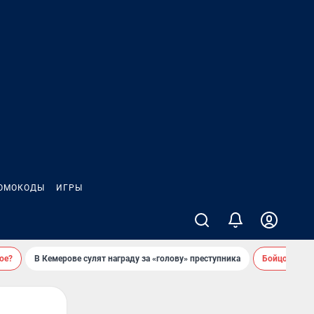
ОМОКОДЫ
ИГРЫ
ое?
В Кемерове сулят награду за «голову» преступника
Бойцовский 