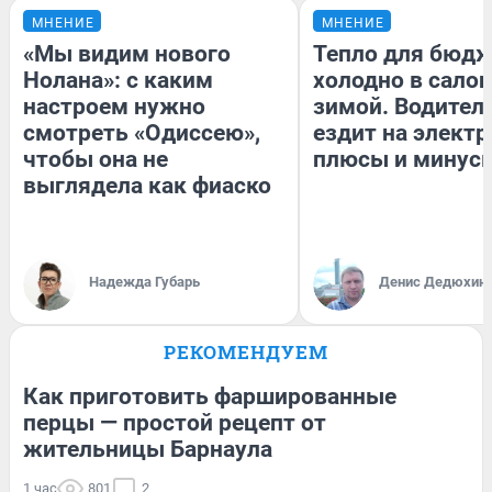
МНЕНИЕ
МНЕНИЕ
«Мы видим нового
Тепло для бюдж
Нолана»: с каким
холодно в сало
настроем нужно
зимой. Водитель
смотреть «Одиссею»,
ездит на электр
чтобы она не
плюсы и минус
выглядела как фиаско
Надежда Губарь
Денис Дедюхин
РЕКОМЕНДУЕМ
Как приготовить фаршированные
перцы — простой рецепт от
жительницы Барнаула
1 час
801
2