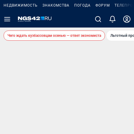
НЕДВИЖИМОСТЬ
ЗНАКОМСТВА
ПОГОДА
ФОРУМ
ТЕЛЕПРО
Чего ждать кузбассовцам осенью — ответ экономиста
Льготный про