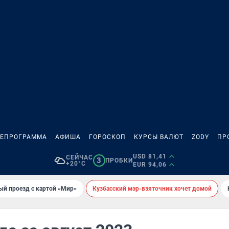
ЛЕПРОГРАММА
АФИША
ГОРОСКОП
КУРСЫ ВАЛЮТ
ZODY
ПР
USD 81,41
СЕЙЧАС
3
ПРОБКИ
+20°C
EUR 94,06
ый проезд с картой «Мир»
Кузбасский мэр-взяточник хочет домой