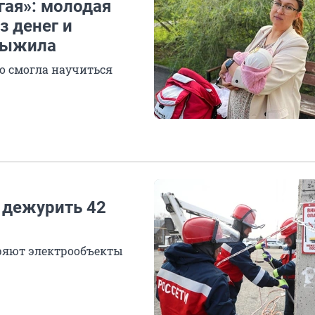
угая»: молодая
з денег и
 выжила
но смогла научиться
т дежурить 42
еряют электрообъекты