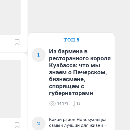
ТОП 5
Из бармена в
1
ресторанного короля
Кузбасса: что мы
знаем о Печерском,
бизнесмене,
спорящем с
губернаторами
14 171
12
Какой район Новокузнецка
2
самый лучший для жизни —