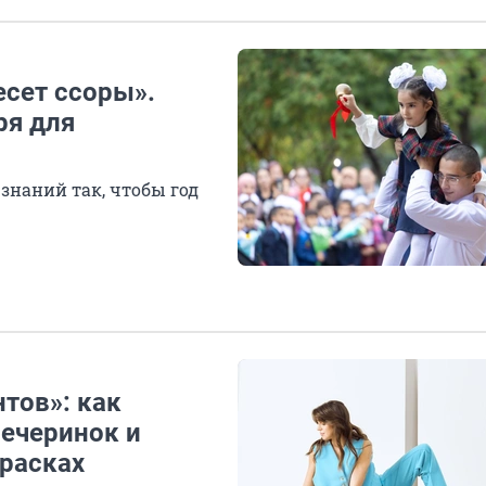
сет ссоры».
ря для
знаний так, чтобы год
нтов»: как
вечеринок и
красках