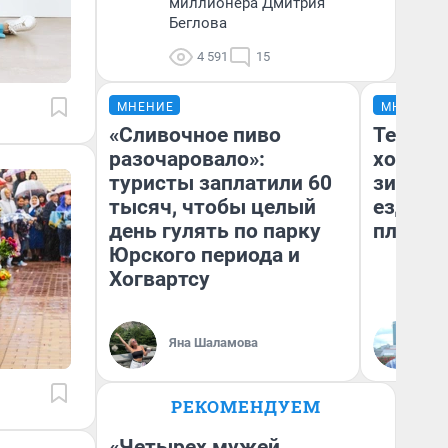
миллионера Дмитрия
Беглова
4 591
15
МНЕНИЕ
МНЕНИЕ
«Сливочное пиво
Тепло 
разочаровало»:
холодн
туристы заплатили 60
зимой.
тысяч, чтобы целый
ездит н
день гулять по парку
плюсы 
Юрского периода и
Хогвартсу
Яна Шаламова
Д
РЕКОМЕНДУЕМ
«Четырех мужей