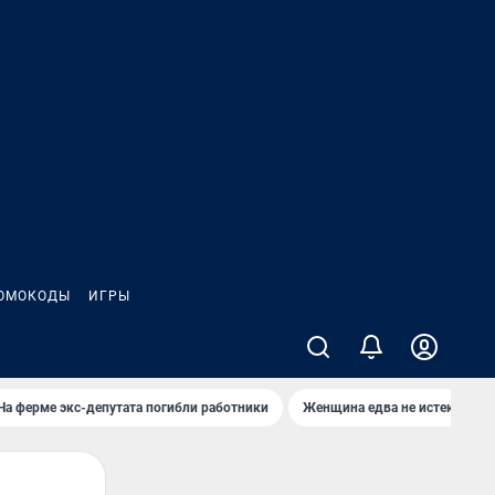
ОМОКОДЫ
ИГРЫ
На ферме экс-депутата погибли работники
Женщина едва не истекла кро