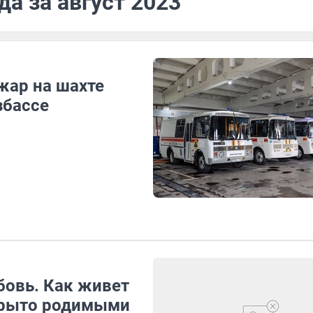
да за август 2023
жар на шахте
збассе
бовь. Как живет
окрыто родимыми