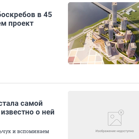
боскребов в 45
ем проект
 стала самой
известно о ней
льчук и вспоминаем