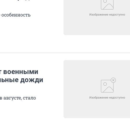
е особенность
т военными
ильные дожди
 августе, стало