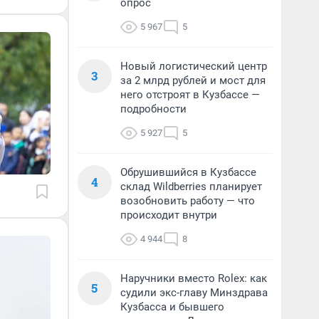
опрос
5 967
5
Новый логистический центр
3
за 2 млрд рублей и мост для
него отстроят в Кузбассе —
подробности
5 927
5
Обрушившийся в Кузбассе
4
склад Wildberries планирует
возобновить работу — что
происходит внутри
4 944
8
Наручники вместо Rolex: как
5
судили экс-главу Минздрава
Кузбасса и бывшего