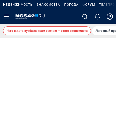
НЕДВИЖИМОСТЬ
ЗНАКОМСТВА
ПОГОДА
ФОРУМ
ТЕЛЕПРО
Чего ждать кузбассовцам осенью — ответ экономиста
Льготный про