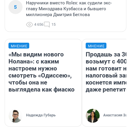
Наручники вместо Rolex: как судили экс-
5
главу Минздрава Кузбасса и бывшего
миллионера Дмитрия Беглова
4 656
15
МНЕНИЕ
МНЕНИЕ
«Мы видим нового
Продашь за 300
Нолана»: с каким
возьмут с 4000
настроем нужно
нам готовит н
смотреть «Одиссею»,
налоговый зако
чтобы она не
коснется импор
выглядела как фиаско
даже репетито
Надежда Губарь
Анастасия Зав