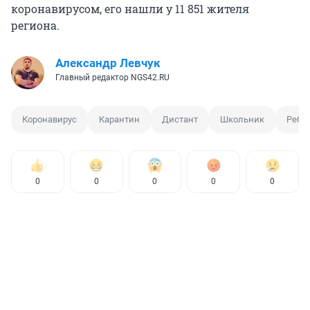
коронавирусом, его нашли у 11 851 жителя
региона.
Александр Левчук
Главный редактор NGS42.RU
Коронавирус
Карантин
Дистант
Школьник
Ребе
0
0
0
0
0