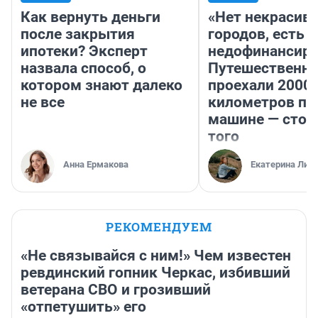
Как вернуть деньги
«Нет некрасив
после закрытия
городов, есть
ипотеки? Эксперт
недофинансиро
назвала способ, о
Путешественн
котором знают далеко
проехали 2000
не все
километров по 
машине — стои
того
Анна Ермакова
Екатерина Лит
РЕКОМЕНДУЕМ
«Не связывайся с ним!» Чем известен
ревдинский гопник Черкас, избивший
ветерана СВО и грозивший
«отпетушить» его