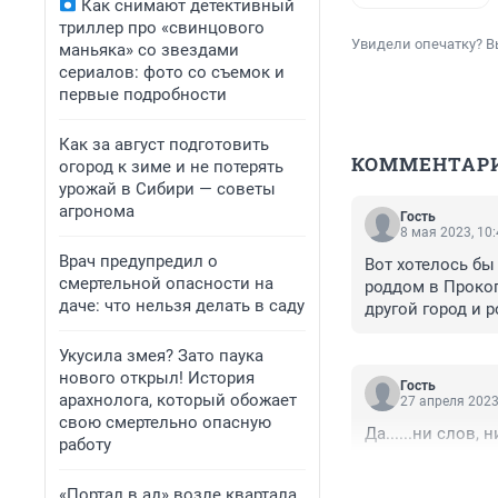
Как снимают детективный
триллер про «свинцового
Увидели опечатку? В
маньяка» со звездами
сериалов: фото со съемок и
первые подробности
Как за август подготовить
КОММЕНТАР
огород к зиме и не потерять
урожай в Сибири — советы
агронома
Гость
8 мая 2023, 10
Врач предупредил о
Вот хотелось бы
смертельной опасности на
роддом в Прокоп
даче: что нельзя делать в саду
другой город и 
со страхом и ри
один роддом но 
Укусила змея? Зато паука
нового открыл! История
Гость
арахнолога, который обожает
27 апреля 2023
свою смертельно опасную
Да......ни слов, ни
работу
«Портал в ад» возле квартала