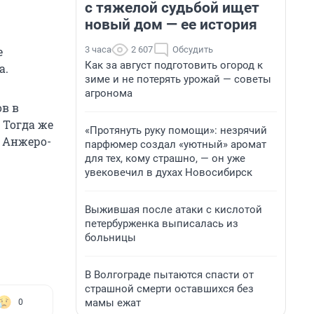
с тяжелой судьбой ищет
новый дом — ее история
3 часа
2 607
Обсудить
е
Как за август подготовить огород к
а.
зиме и не потерять урожай — советы
агронома
в в
 Тогда же
«Протянуть руку помощи»: незрячий
и Анжеро-
парфюмер создал «уютный» аромат
для тех, кому страшно, — он уже
увековечил в духах Новосибирск
Выжившая после атаки с кислотой
петербурженка выписалась из
больницы
В Волгограде пытаются спасти от
страшной смерти оставшихся без
мамы ежат
0