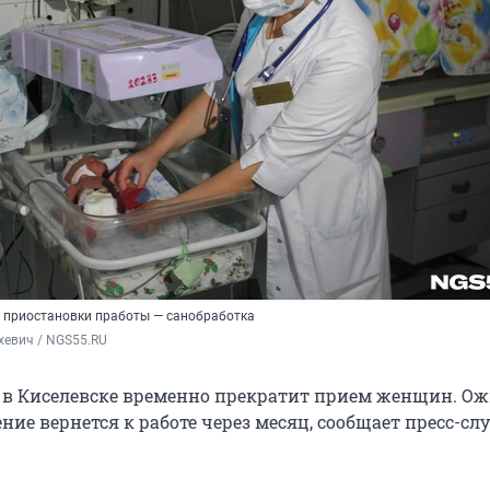
 приостановки пработы — санобработка
хевич / NGS55.RU
в Киселевске временно прекратит прием женщин. Ож
ие вернется к работе через месяц, сообщает пресс-сл