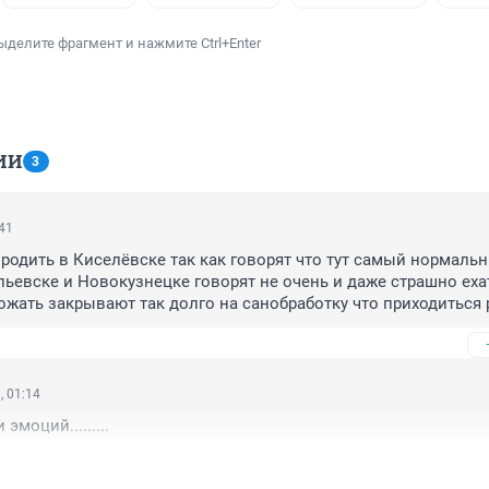
ыделите фрагмент и нажмите Ctrl+Enter
ИИ
3
:41
 родить в Киселёвске так как говорят что тут самый нормальн
ьевске и Новокузнецке говорят не очень и даже страшно ехат
рожать закрывают так долго на санобработку что приходиться 
ском за своего малыша,наслушалась что там плохие врачи все
увы он закрыт на целый месяц ((((
, 01:14
 эмоций.........