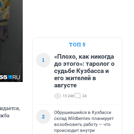
ТОП 5
«Плохо, как никогда
1
до этого»: таролог о
судьбе Кузбасса и
его жителей в
августе
15 248
24
идается,
Обрушившийся в Кузбассе
ужба
2
склад Wildberries планирует
возобновить работу — что
происходит внутри