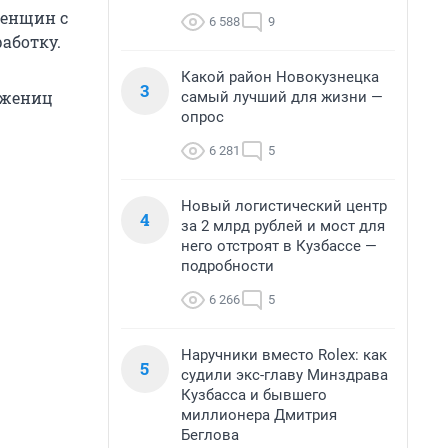
женщин с
6 588
9
аботку.
Какой район Новокузнецка
3
ожениц
самый лучший для жизни —
опрос
6 281
5
Новый логистический центр
4
за 2 млрд рублей и мост для
него отстроят в Кузбассе —
подробности
6 266
5
Наручники вместо Rolex: как
5
судили экс-главу Минздрава
Кузбасса и бывшего
миллионера Дмитрия
Беглова