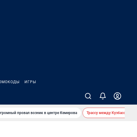
ОМОКОДЫ
ИГРЫ
громный провал возник в центре Кемерова
Трассу между Кузбассом и 