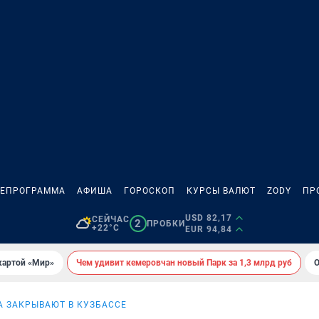
ЛЕПРОГРАММА
АФИША
ГОРОСКОП
КУРСЫ ВАЛЮТ
ZODY
ПР
USD 82,17
СЕЙЧАС
2
ПРОБКИ
+22°C
EUR 94,84
картой «Мир»
Чем удивит кемеровчан новый Парк за 1,3 млрд руб
О
 ЗАКРЫВАЮТ В КУЗБАССЕ