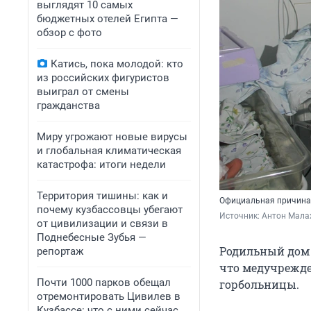
выглядят 10 самых
бюджетных отелей Египта —
обзор с фото
Катись, пока молодой: кто
из российских фигуристов
выиграл от смены
гражданства
Миру угрожают новые вирусы
и глобальная климатическая
катастрофа: итоги недели
Территория тишины: как и
Официальная причина
почему кузбассовцы убегают
Источник: 
Антон Мала
от цивилизации и связи в
Поднебесные Зубья —
Родильный дом 
репортаж
что медучрежден
Почти 1000 парков обещал
горбольницы.
отремонтировать Цивилев в
Кузбассе: что с ними сейчас