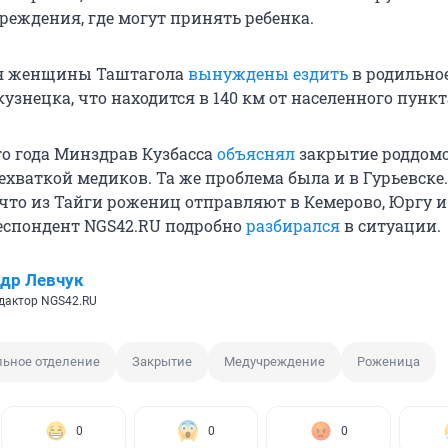
реждения, где могут принять ребенка.
ля женщины Таштагола
вынуждены ездить
в родильно
узнецка, что находится в 140 км от населенного пункт
о года Минздрав Кузбасса
объяснял
закрытие роддомо
хваткой медиков. Та же проблема была и в Гурьевске.
, что из Тайги рожениц отправляют в Кемерово, Юргу 
еспондент NGS42.RU подробно
разбирался
в ситуации.
др Левчук
дактор NGS42.RU
ьное отделение
Закрытие
Медучреждение
Роженица
0
0
0