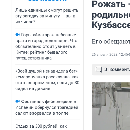
Рожать —
Лишь единицы смогут решить
родильн
эту загадку за минуту — вы в
их числе?
Кузбасс
Горы «Аватара», небесные
Его обещают
врата и город водопадов. Что
обязательно стоит увидеть в
Китае: рейтинг бывалого
26 апреля 2023, 12:45
путешественника
3
коммент
«Всей душой ненавидела бег»:
кемеровчанка рассказала, как
стать спортсменом, если до 30
сидел на диване
Фестиваль фейерверков в
Испании обернулся трагедией:
салют взорвался в толпе
Отдых за 300 рублей: как