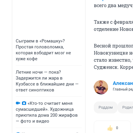
всего два медуч
Также с февра
отделение Новок
Сыграем в «Ромашку»?
Весной прошлог
Простая головоломка,
Новокузнецке не
которая взбодрит мозг не
хуже кофе
стало известно
Судженск. Корр
Летние ночи — пока?
Задержится ли жара в
Алексан
Кузбассе в ближайшие дни —
ответ синоптиков
Главный ре
«Кто-то считает меня
Роддом
Родил
сумасшедшей». Художница
приютила дома 200 жирафов
— фото и видео
0