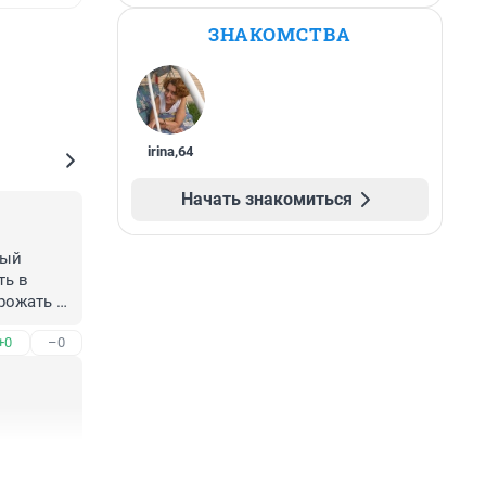
ЗНАКОМСТВА
irina
,
64
Начать знакомиться
ый 
ь в 
рожать 
 хвалят 
+0
–0
+0
–0