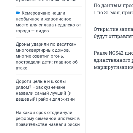
По данным прес
1 по 31 мая, п
Кемеровчане нашли
необычное и живописное
место для сплава недалеко от
Открытие запла
города — видео
будут отправля
Дроны ударили по десяткам
многоквартирных домов,
Ранее NGS42 пи
многие охватил огонь,
единственного р
пострадали дети: главное об
маршрутизация
атаке
Дороги целые и школы
рядом? Новокузнечане
назвали самый лучший (и
дешевый) район для жизни
На какой срок отодвинули
реформу семейной ипотеки: в
правительстве назвали риски