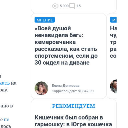
5 000
15
МНЕНИЕ
МНЕНИ
«Всей душой
Насле
ненавидела бег»:
чудом
кемеровчанка
транс
рассказала, как стать
разне
спортсменом, если до
совет
30 сидел на диване
в
чать
на
Елена Денисова
оду.
Корреспондент NGS42.RU
РЕКОМЕНДУЕМ
вано в
Кишечник был собран в
ше
не
гармошку: в Югре кошечка
алось