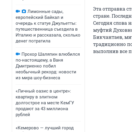
Эта отправка с
Лимонные сады,
стране. Послед
европейский Байкал и
Сегодня слова 
очередь к статуе Джульетты:
путешественница съездила в
муфтий
Духовн
Италию и рассказала, сколько
Бикчантаев, ми
денег потратила
традиционно п
выполнив все п
Прохор Шаляпин влюбился
по-настоящему, а Ваня
Дмитриенко побил
необычный рекорд: новости
из мира шоу-бизнеса
«Личный оазис в центре»:
квартиру в элитном
долгострое на месте КемГУ
продают за 43 миллиона
рублей
«Кемерово — лучший город