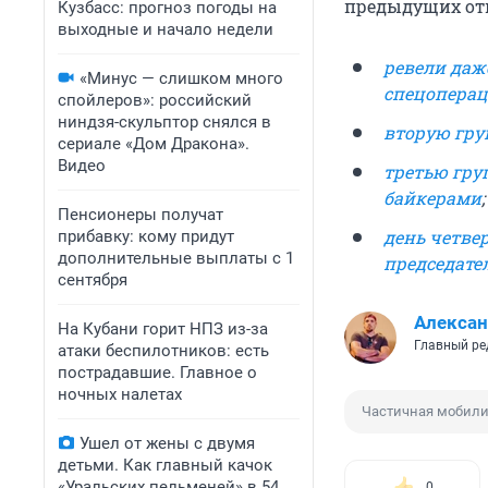
предыдущих отп
Кузбасс: прогноз погоды на
выходные и начало недели
ревели даж
«Минус — слишком много
спецоперац
спойлеров»: российский
ниндзя-скульптор снялся в
вторую гру
сериале «Дом Дракона».
Видео
третью гру
байкерами
;
Пенсионеры получат
день четве
прибавку: кому придут
дополнительные выплаты с 1
председате
сентября
Алексан
На Кубани горит НПЗ из-за
Главный ре
атаки беспилотников: есть
пострадавшие. Главное о
ночных налетах
Частичная мобил
Ушел от жены с двумя
детьми. Как главный качок
«Уральских пельменей» в 54
0