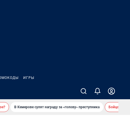
ОМОКОДЫ
ИГРЫ
ое?
В Кемерове сулят награду за «голову» преступника
Бойцовский 