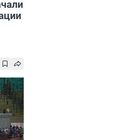
ачали
рации