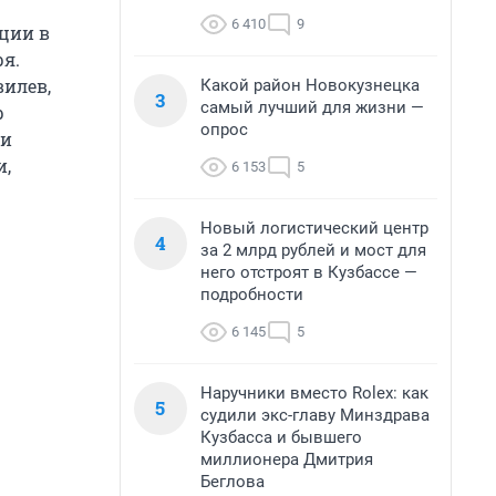
6 410
9
ции в
ря.
вилев,
Какой район Новокузнецка
3
самый лучший для жизни —
р
опрос
ни
и,
6 153
5
Новый логистический центр
4
за 2 млрд рублей и мост для
него отстроят в Кузбассе —
подробности
6 145
5
Наручники вместо Rolex: как
5
судили экс-главу Минздрава
Кузбасса и бывшего
миллионера Дмитрия
Беглова