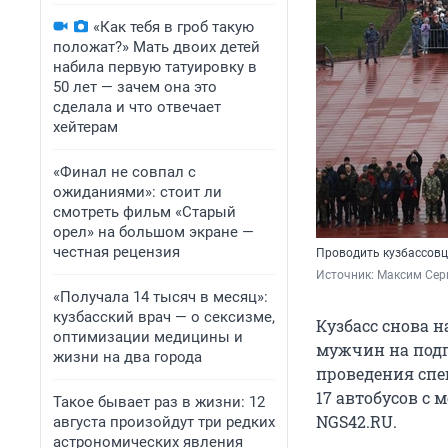
«Как тебя в гроб такую
положат?» Мать двоих детей
набила первую татуировку в
50 лет — зачем она это
сделала и что отвечает
хейтерам
«Финал не совпал с
ожиданиями»: стоит ли
смотреть фильм «Старый
орел» на большом экране —
честная рецензия
Проводить кузбассовц
Источник: 
Максим Сер
«Получала 14 тысяч в месяц»:
кузбасский врач — о сексизме,
Кузбасс снова 
оптимизации медицины и
мужчин на подг
жизни на два города
проведения спец
17 автобусов с
Такое бывает раз в жизни: 12
NGS42.RU.
августа произойдут три редких
астрономических явления