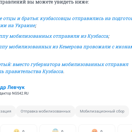
равлений вы можете увидеть ниже:
е отцы и братья: кузбассовцы отправились на подгото
ии на Украине
;
ппу мобилизованных отправили из Кузбасса
;
ппу мобилизованных из Кемерова провожали с икона
ртый: вместо губернатора мобилизованных отправил
ль правительства Кузбасса
.
др Левчук
дактор NGS42.RU
изация
Отправка мобилизованных
Мобилизационный сбор
0
0
0