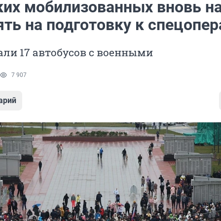
ких мобилизованных вновь н
ять на подготовку к спецопе
али 17 автобусов с военными
7 907
арий