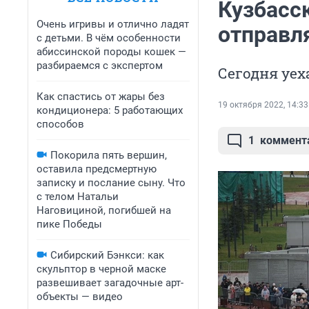
Кузбасс
Очень игривы и отлично ладят
отправл
с детьми. В чём особенности
абиссинской породы кошек —
разбираемся с экспертом
Сегодня уех
Как спастись от жары без
19 октября 2022, 14:33
кондиционера: 5 работающих
способов
1
коммент
Покорила пять вершин,
оставила предсмертную
записку и послание сыну. Что
с телом Натальи
Наговициной, погибшей на
пике Победы
Сибирский Бэнкси: как
скульптор в черной маске
развешивает загадочные арт-
объекты — видео