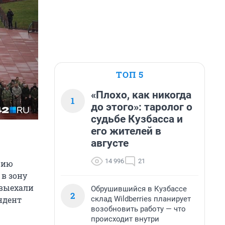
ТОП 5
«Плохо, как никогда
1
до этого»: таролог о
судьбе Кузбасса и
его жителей в
августе
14 996
21
цию
в зону
 выехали
Обрушившийся в Кузбассе
2
склад Wildberries планирует
ндент
возобновить работу — что
происходит внутри