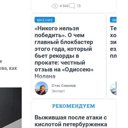
4 843
15
МНЕНИЕ
МНЕНИ
«Никого нельзя
Тепло
победить». О чем
холод
главный блокбастер
зимой
этого года, который
ездит
бьет рекорды в
плюсы
е
прокате: честный
ва, как
отзыв на «Одиссею»
Нолана
Стас Соколов
Эксперт
РЕКОМЕНДУЕМ
Выжившая после атаки с
кислотой петербурженка