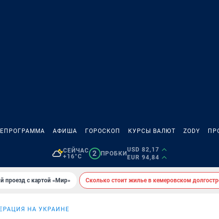
ЛЕПРОГРАММА
АФИША
ГОРОСКОП
КУРСЫ ВАЛЮТ
ZODY
ПР
USD 82,17
СЕЙЧАС
2
ПРОБКИ
+16°C
EUR 94,84
й проезд с картой «Мир»
Сколько стоит жилье в кемеровском долгостр
ЕРАЦИЯ НА УКРАИНЕ