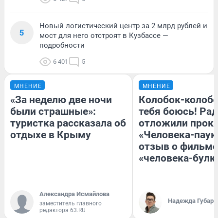
Новый логистический центр за 2 млрд рублей и
5
мост для него отстроят в Кузбассе —
подробности
6 401
5
МНЕНИЕ
МНЕНИЕ
«За неделю две ночи
Колобок-колобо
были страшные»:
тебя боюсь! Рад
туристка рассказала об
отложили прок
отдыхе в Крыму
«Человека-паук
отзыв о фильме
«человека-булк
Александра Исмайлова
Надежда Губарь
заместитель главного
редактора 63.RU