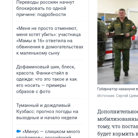
Переводы россиян начнут
блокировать по одной
причине: подробности
«Меня не просто отменяют,
меня хотят убить»: участница
«Мамы в 16» ответила на
обвинения в домогательствах
к маленькому сыну
Дофаминовый шик, блеск,
красота. Фанки-стайл в
одежде: что это такое и как
его носить — примеры
Губернатор накануне 
образов с фото
Источник: 
Сергей Циви
Туманный и дождливый
Дополнительное
Кузбасс: прогноз погоды на
выходные и начало недели
мобилизованные
тому, что пост
«Минус — слишком много
будет кормить 
спойлеров»: российский