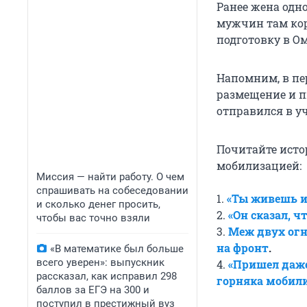
Ранее жена одн
мужчин там кор
подготовку в Ом
Напомним, в пе
размещение и п
отправился в уч
Почитайте исто
мобилизацией:
Миссия — найти работу. О чем
спрашивать на собеседовании
1.
«Ты живешь и
и сколько денег просить,
2.
«Он сказал, ч
чтобы вас точно взяли
3.
Меж двух огн
на фронт
.
«В математике был больше
всего уверен»: выпускник
4.
«Пришел даже
рассказал, как исправил 298
горняка мобили
баллов за ЕГЭ на 300 и
поступил в престижный вуз