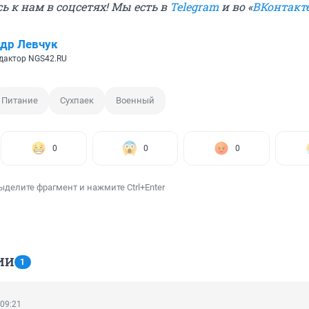
 к нам в соцсетях! Мы есть в
Telegram
и во «
ВКонтакт
др Левчук
дактор NGS42.RU
Питание
Сухпаек
Военный
0
0
0
ыделите фрагмент и нажмите Ctrl+Enter
ИИ
1
 09:21