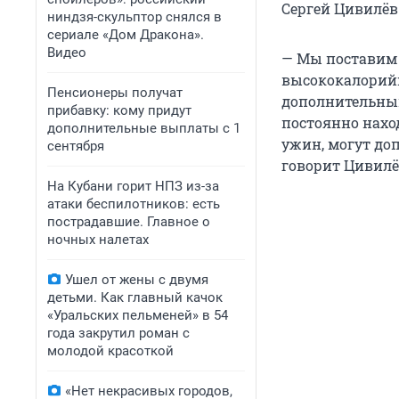
Сергей Цивилёв 
ниндзя-скульптор снялся в
сериале «Дом Дракона».
Видео
— Мы поставим 
высококалорийно
Пенсионеры получат
дополнительный
прибавку: кому придут
постоянно наход
дополнительные выплаты с 1
ужин, могут доп
сентября
говорит Цивилё
На Кубани горит НПЗ из-за
атаки беспилотников: есть
пострадавшие. Главное о
ночных налетах
Ушел от жены с двумя
детьми. Как главный качок
«Уральских пельменей» в 54
года закрутил роман с
молодой красоткой
«Нет некрасивых городов,