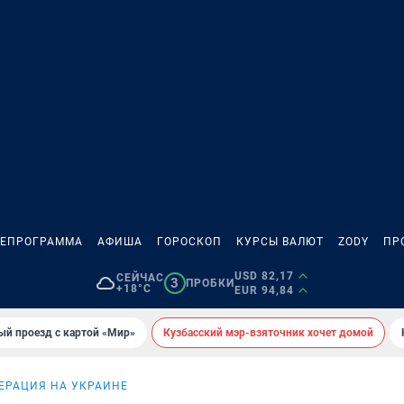
ЛЕПРОГРАММА
АФИША
ГОРОСКОП
КУРСЫ ВАЛЮТ
ZODY
ПР
USD 82,17
СЕЙЧАС
3
ПРОБКИ
+18°C
EUR 94,84
ый проезд с картой «Мир»
Кузбасский мэр-взяточник хочет домой
ЕРАЦИЯ НА УКРАИНЕ