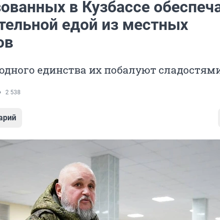
ованных в Кузбассе обеспеч
тельной едой из местных
ов
одного единства их побалуют сладостям
2 538
арий