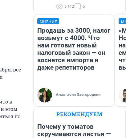
6 112
5
МНЕНИЕ
МНЕНИ
Продашь за 3000, налог
«Мы в
возьмут с 4000. Что
Нолан
нам готовит новый
настр
налоговый закон — он
смотр
коснется импорта и
чтобы
даже репетиторов
выгля
бря, все
и
Анастасия Завгородняя
что в
ри этом
РЕКОМЕНДУЕМ
иться на
Почему у томатов
скручиваются листья —