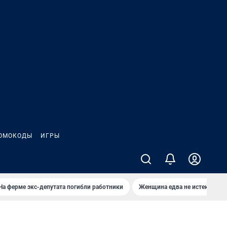
ОМОКОДЫ
ИГРЫ
На ферме экс-депутата погибли работники
Женщина едва не истекла кро