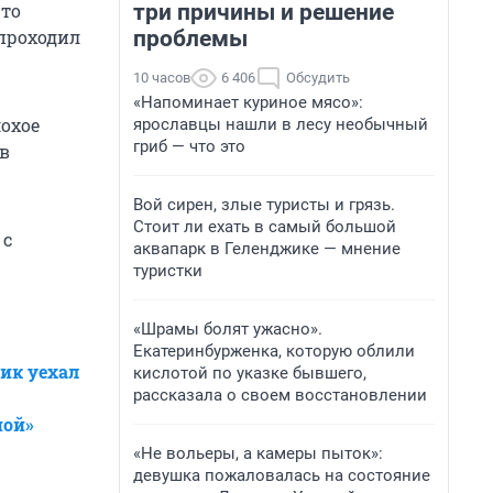
три причины и решение
что
проблемы
 проходил
10 часов
6 406
Обсудить
«Напоминает куриное мясо»:
охое
ярославцы нашли в лесу необычный
гриб — что это
в
Вой сирен, злые туристы и грязь.
Стоит ли ехать в самый большой
 с
аквапарк в Геленджике — мнение
туристки
«Шрамы болят ужасно».
Екатеринбурженка, которую облили
ик уехал
кислотой по указке бывшего,
рассказала о своем восстановлении
ной»
«Не вольеры, а камеры пыток»:
девушка пожаловалась на состояние