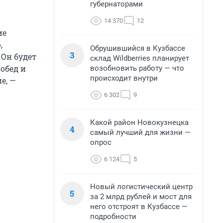
губернаторами
14 370
12
ие
,
Обрушившийся в Кузбассе
3
 Он будет
склад Wildberries планирует
 обед и
возобновить работу — что
происходит внутри
е, —
6 302
9
Какой район Новокузнецка
4
самый лучший для жизни —
опрос
6 124
5
Новый логистический центр
5
за 2 млрд рублей и мост для
него отстроят в Кузбассе —
подробности