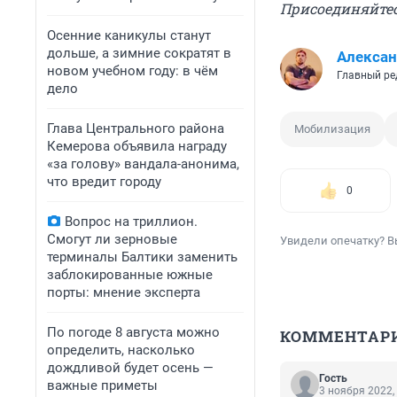
Присоединяйтесь
Осенние каникулы станут
дольше, а зимние сократят в
Алексан
новом учебном году: в чём
Главный ре
дело
Глава Центрального района
Мобилизация
Кемерова объявила награду
«за голову» вандала-анонима,
что вредит городу
0
Вопрос на триллион.
Смогут ли зерновые
Увидели опечатку? В
терминалы Балтики заменить
заблокированные южные
порты: мнение эксперта
По погоде 8 августа можно
КОММЕНТАР
определить, насколько
дождливой будет осень —
Гость
важные приметы
3 ноября 2022,