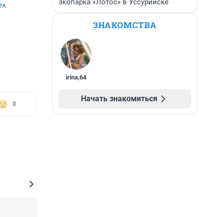
экопарка «Лотос» в Уссурийске
е
».
ЗНАКОМСТВА
irina
,
64
Начать знакомиться
0