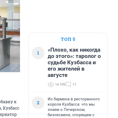
ТОП 5
«Плохо, как никогда
1
до этого»: таролог о
судьбе Кузбасса и
его жителей в
августе
14 739
17
Из бармена в ресторанного
бавку к
2
короля Кузбасса: что мы
, Кузбасс
знаем о Печерском,
ернатор
бизнесмене, спорящем с