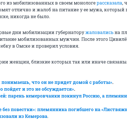
ого из мобилизованных в своем монологе
рассказала
, 
мят отлично и жалоб на питание у ее мужа, который
ске, никогда не было.
рвые дни мобилизации губернатору
жаловались
на пл
итание мобилизованных мужчин. После этого Цивилё
ебку в Омске и проверил условия.
рии женщин, близкие которых так или иначе связаны
 понимаешь, что он не придет домой с работы»
.
то пойдет и это не обсуждается»
.
ей: парень кемеровчанки покинул Россию, а племянн
 без повестки»: племянника погибшего на «Листвяж
зовали из Кемерова
.