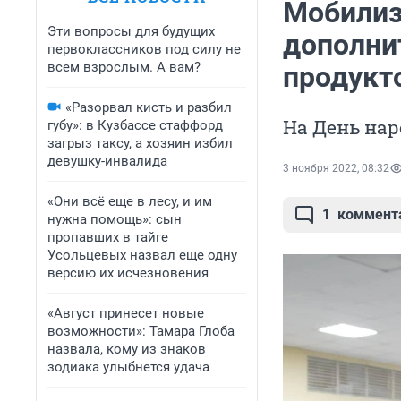
Мобилиз
Эти вопросы для будущих
дополни
первоклассников под силу не
всем взрослым. А вам?
продукт
«Разорвал кисть и разбил
На День нар
губу»: в Кузбассе стаффорд
загрыз таксу, а хозяин избил
девушку-инвалида
3 ноября 2022, 08:32
«Они всё еще в лесу, и им
1
коммент
нужна помощь»: сын
пропавших в тайге
Усольцевых назвал еще одну
версию их исчезновения
«Август принесет новые
возможности»: Тамара Глоба
назвала, кому из знаков
зодиака улыбнется удача