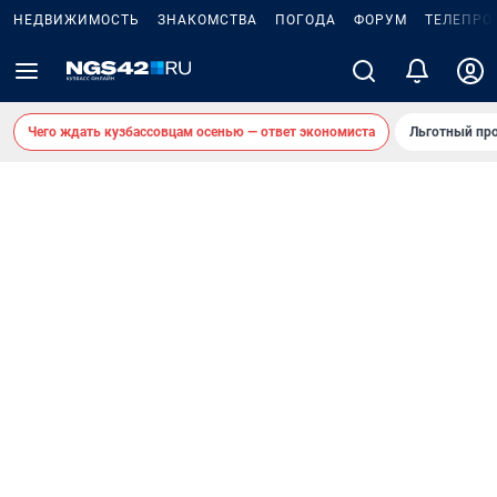
НЕДВИЖИМОСТЬ
ЗНАКОМСТВА
ПОГОДА
ФОРУМ
ТЕЛЕПРО
Чего ждать кузбассовцам осенью — ответ экономиста
Льготный про