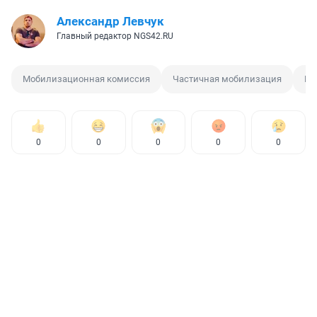
Александр Левчук
Главный редактор NGS42.RU
Мобилизационная комиссия
Частичная мобилизация
Мо
0
0
0
0
0