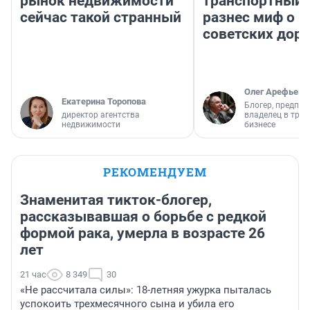
рынок недвижимости
транспортный 
сейчас такой странный
разнес миф о 
советских доро
Олег Арефьев
Екатерина Торопова
Блогер, предпри
директор агентства
владелец в тра
недвижимости
бизнесе
РЕКОМЕНДУЕМ
Знаменитая тикток-блогер,
рассказывавшая о борьбе с редкой
формой рака, умерла в возрасте 26
лет
21 час
8 349
30
«Не рассчитала силы»: 18-летняя ужурка пыталась
успокоить трехмесячного сына и убила его