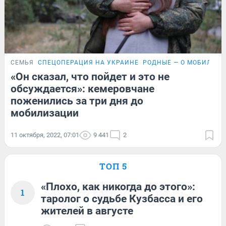
СЕМЬЯ
СПЕЦОПЕРАЦИЯ НА УКРАИНЕ
РОДНЫЕ — О МОБИЛИЗ
«Он сказал, что пойдет и это не
обсуждается»: кемеровчане
поженились за три дня до
мобилизации
11 октября, 2022, 07:01
9 441
2
ТОП 5
«Плохо, как никогда до этого»:
1
таролог о судьбе Кузбасса и его
жителей в августе