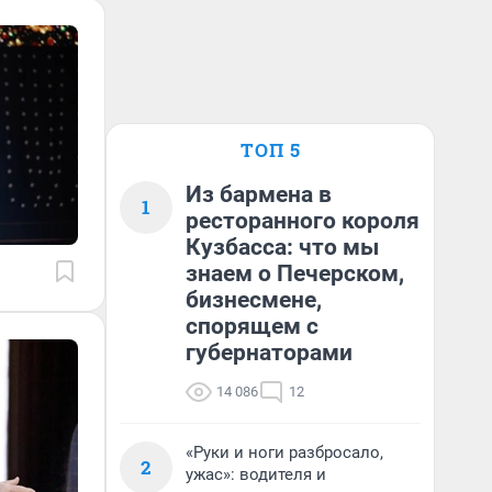
ТОП 5
Из бармена в
1
ресторанного короля
Кузбасса: что мы
знаем о Печерском,
бизнесмене,
спорящем с
губернаторами
14 086
12
«Руки и ноги разбросало,
2
ужас»: водителя и