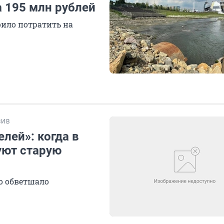
 195 млн рублей
оило потратить на
ЗИВ
лей»: когда в
уют старую
о обветшало