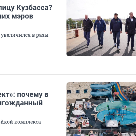
лицу Кузбасса?
них мэров
 увеличился в разы
ект»: почему в
олгожданный
ройкой комплекса