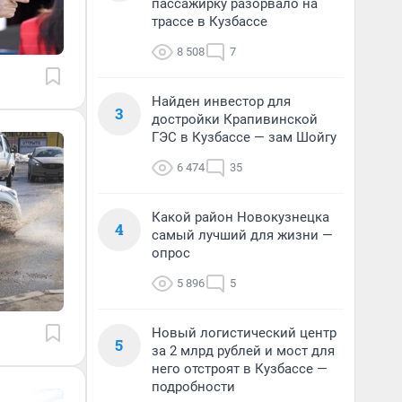
пассажирку разорвало на
трассе в Кузбассе
8 508
7
Найден инвестор для
3
достройки Крапивинской
ГЭС в Кузбассе — зам Шойгу
6 474
35
Какой район Новокузнецка
4
самый лучший для жизни —
опрос
5 896
5
Новый логистический центр
5
за 2 млрд рублей и мост для
него отстроят в Кузбассе —
подробности