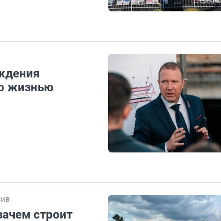
ождения
го жизнью
ЗИВ
зачем строит