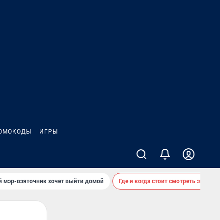
ОМОКОДЫ
ИГРЫ
й мэр-взяточник хочет выйти домой
Где и когда стоит смотреть звездоп