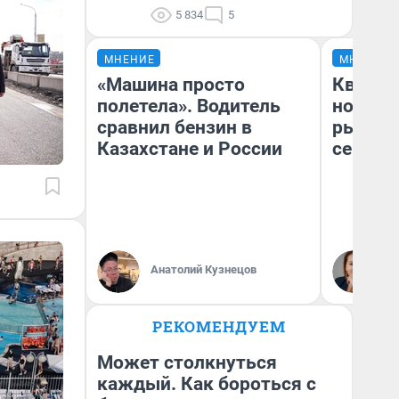
5 834
5
МНЕНИЕ
МНЕНИЕ
«Машина просто
Кварти
полетела». Водитель
но деш
сравнил бензин в
рынок 
Казахстане и России
сейчас
Ек
Анатолий Кузнецов
ди
не
РЕКОМЕНДУЕМ
Может столкнуться
каждый. Как бороться с