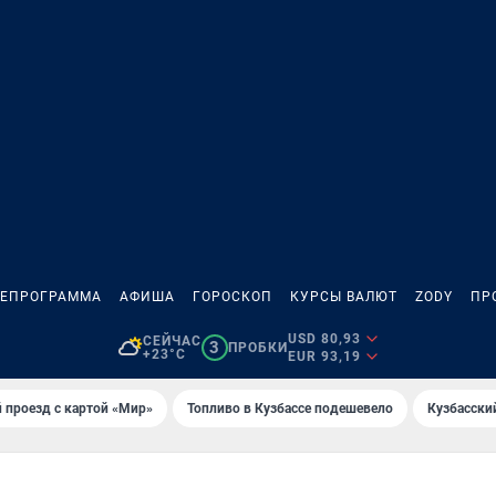
ЛЕПРОГРАММА
АФИША
ГОРОСКОП
КУРСЫ ВАЛЮТ
ZODY
ПР
USD 80,93
СЕЙЧАС
3
ПРОБКИ
+23°C
EUR 93,19
 проезд с картой «Мир»
Топливо в Кузбассе подешевело
Кузбасски