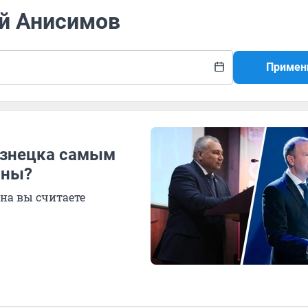
ий Анисимов
Примен
узнецка самым
сны?
она вы считаете