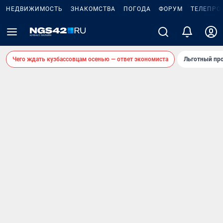
НЕДВИЖИМОСТЬ
ЗНАКОМСТВА
ПОГОДА
ФОРУМ
ТЕЛЕПРО
Чего ждать кузбассовцам осенью — ответ экономиста
Льготный про