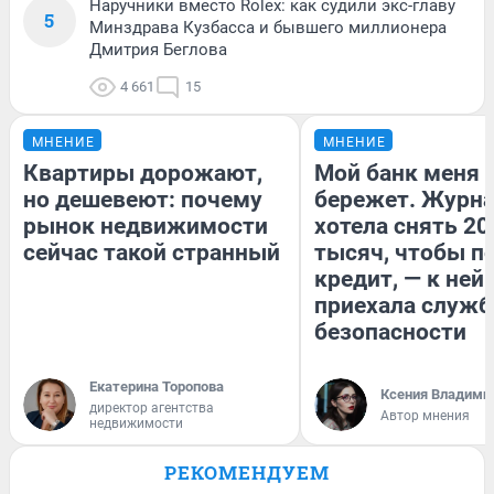
Наручники вместо Rolex: как судили экс-главу
5
Минздрава Кузбасса и бывшего миллионера
Дмитрия Беглова
4 661
15
МНЕНИЕ
МНЕНИЕ
Квартиры дорожают,
Мой банк меня
но дешевеют: почему
бережет. Журн
рынок недвижимости
хотела снять 20
сейчас такой странный
тысяч, чтобы п
кредит, — к ней
приехала служб
безопасности
Екатерина Торопова
Ксения Владими
директор агентства
Автор мнения
недвижимости
РЕКОМЕНДУЕМ