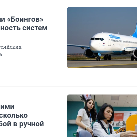
чи «Боингов»
вность систем
ссийских
ь
кими
сколько
бой в ручной