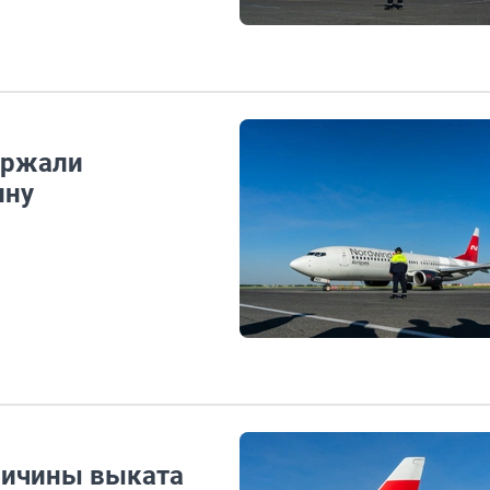
ержали
ину
ричины выката