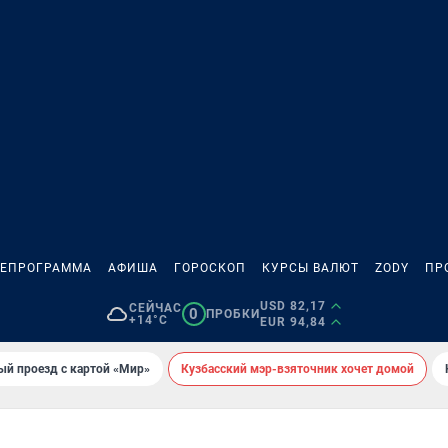
ЛЕПРОГРАММА
АФИША
ГОРОСКОП
КУРСЫ ВАЛЮТ
ZODY
ПР
USD 82,17
СЕЙЧАС
0
ПРОБКИ
+14°C
EUR 94,84
ый проезд с картой «Мир»
Кузбасский мэр-взяточник хочет домой