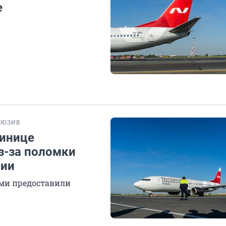
е
ЛЮЗИВ
тинице
з-за поломки
нии
ьми предоставили