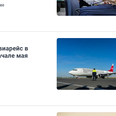
ие
виарейс в
ачале мая