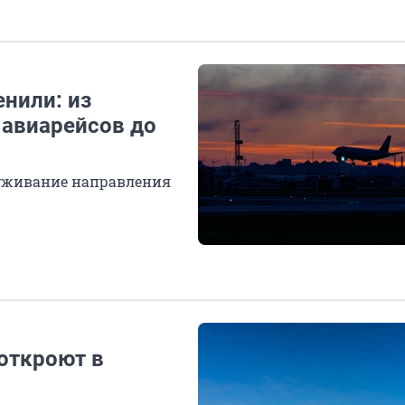
енили: из
 авиарейсов до
уживание направления
откроют в