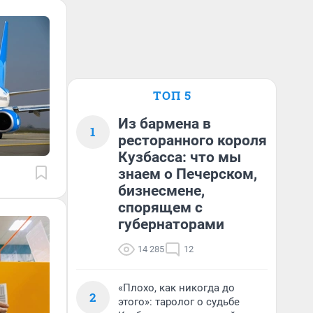
ТОП 5
Из бармена в
1
ресторанного короля
Кузбасса: что мы
знаем о Печерском,
бизнесмене,
спорящем с
губернаторами
14 285
12
«Плохо, как никогда до
2
этого»: таролог о судьбе