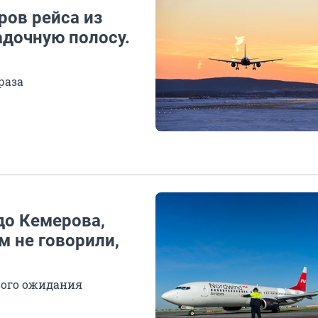
ров рейса из
адочную полосу.
раза
до Кемерова,
м не говорили,
вого ожидания