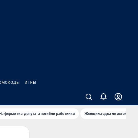
ОМОКОДЫ
ИГРЫ
На ферме экс-депутата погибли работники
Женщина едва не истекла кро