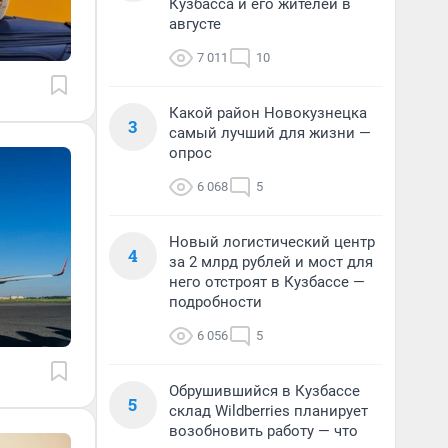
Кузбасса и его жителей в
августе
7 011
10
Какой район Новокузнецка
3
самый лучший для жизни —
опрос
6 068
5
Новый логистический центр
4
за 2 млрд рублей и мост для
него отстроят в Кузбассе —
подробности
6 056
5
Обрушившийся в Кузбассе
5
склад Wildberries планирует
возобновить работу — что