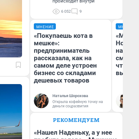
происходит внутри
6 052
9
МНЕНИЕ
МНЕНИЕ
«Покупаешь кота в
«Мы ви
мешке»:
Нолана
предприниматель
настро
рассказала, как на
смотре
самом деле устроен
чтобы 
бизнес со складами
выгляд
дешевых товаров
Наталья Шорохова
На
Открыла кофейную точку на
деньги соцразвития
РЕКОМЕНДУЕМ
«Нашел Наденьку, а у нее