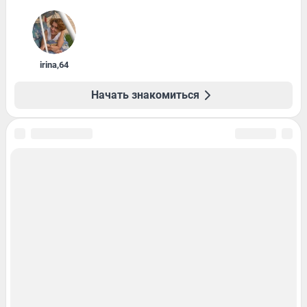
irina
,
64
Начать знакомиться