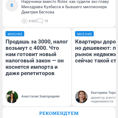
Наручники вместо Rolex: как судили экс-главу
5
Минздрава Кузбасса и бывшего миллионера
Дмитрия Беглова
4 622
15
МНЕНИЕ
МНЕНИЕ
Продашь за 3000, налог
Квартиры доро
возьмут с 4000. Что
но дешевеют: п
нам готовит новый
рынок недвижи
налоговый закон — он
сейчас такой с
коснется импорта и
даже репетиторов
Екатерина Тороп
Анастасия Завгородняя
директор агентст
недвижимости
РЕКОМЕНДУЕМ