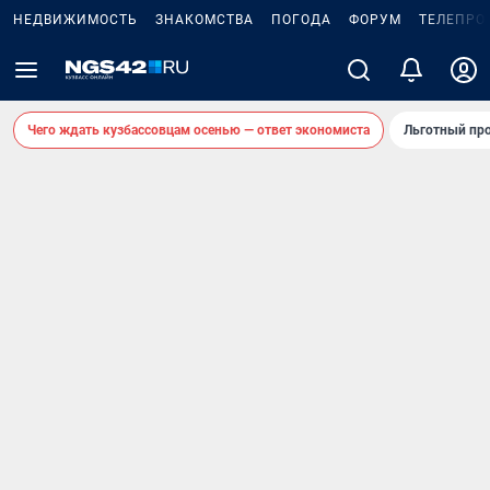
НЕДВИЖИМОСТЬ
ЗНАКОМСТВА
ПОГОДА
ФОРУМ
ТЕЛЕПРО
Чего ждать кузбассовцам осенью — ответ экономиста
Льготный про