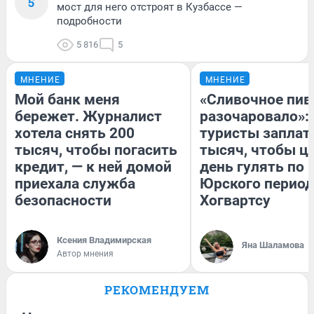
5
мост для него отстроят в Кузбассе —
подробности
5 816
5
МНЕНИЕ
МНЕНИЕ
Мой банк меня
«Сливочное пив
бережет. Журналист
разочаровало»:
хотела снять 200
туристы заплат
тысяч, чтобы погасить
тысяч, чтобы ц
кредит, — к ней домой
день гулять по 
приехала служба
Юрского период
безопасности
Хогвартсу
Ксения Владимирская
Яна Шаламова
Автор мнения
РЕКОМЕНДУЕМ