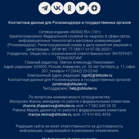
Контактные данные для Роскомнадзора и государственных органов
Сетевое издание «NGS42.RU» (18+)
Зарегистрировано Федеральной службой по надзору в сфере связи,
информационных технологий и массовых коммуникаций
(Роскомнадзор). Регистрационный номер и дата принятия решения о
регистрации - ЭЛ № ФС 77-78817 от 07.08.2020 г.
Учредитель: Общество с ограниченной ответственностью "ИНТЕРНЕТ
ТЕХНОЛОГИИ"
Главный редактор: Левчук Александр Николаевич
Адрес редакции: 650000, Россия, Кемерово, ул. 50 лет Октября, д. 11, офис
201, телефон +7 (3842) 23-22-60
Электронный адрес редакции:
ngs42@shkulev.ru
Контактные данные для Роскомнадзора и государственных органов:
juristnsk@shkulev.ru
Техподдержка:
help@shkulev.ru
По вопросам коммерческого сотрудничества:
Жапарова Жанна, менеджер по работе с федеральными клиентами
zhanna.zhaparova@shkulev.ru
, моб. + 7 982 640 34 32
Ревина Мария, директор по работе с федеральными клиентами
mariya.revina@shkulev.ru
, моб. +7 910 402 4056
Редакция сайта не несет ответственности за достоверность
информации, содержащейся в рекламных объявлениях.