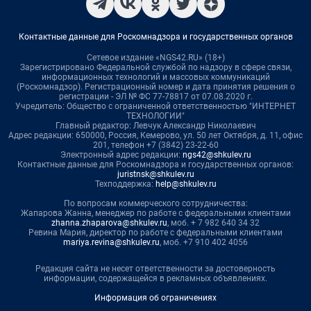
Контактные данные для Роскомнадзора и государственных органов
Сетевое издание «NGS42.RU» (18+)
Зарегистрировано Федеральной службой по надзору в сфере связи,
информационных технологий и массовых коммуникаций
(Роскомнадзор). Регистрационный номер и дата принятия решения о
регистрации - ЭЛ № ФС 77-78817 от 07.08.2020 г.
Учредитель: Общество с ограниченной ответственностью "ИНТЕРНЕТ
ТЕХНОЛОГИИ"
Главный редактор: Левчук Александр Николаевич
Адрес редакции: 650000, Россия, Кемерово, ул. 50 лет Октября, д. 11, офис
201, телефон +7 (3842) 23-22-60
Электронный адрес редакции:
ngs42@shkulev.ru
Контактные данные для Роскомнадзора и государственных органов:
juristnsk@shkulev.ru
Техподдержка:
help@shkulev.ru
По вопросам коммерческого сотрудничества:
Жапарова Жанна, менеджер по работе с федеральными клиентами
zhanna.zhaparova@shkulev.ru
, моб. + 7 982 640 34 32
Ревина Мария, директор по работе с федеральными клиентами
mariya.revina@shkulev.ru
, моб. +7 910 402 4056
Редакция сайта не несет ответственности за достоверность
информации, содержащейся в рекламных объявлениях.
Информация об ограничениях