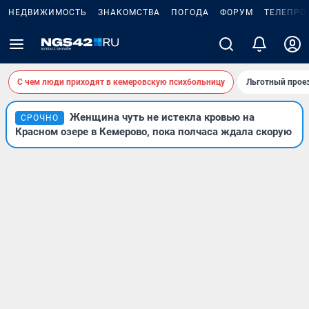
НЕДВИЖИМОСТЬ
ЗНАКОМСТВА
ПОГОДА
ФОРУМ
ТЕЛЕПРО
С чем люди приходят в кемеровскую психбольницу
Льготный проез
Женщина чуть не истекла кровью на
СРОЧНО
Красном озере в Кемерово, пока полчаса ждала скорую