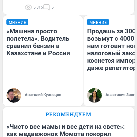
5 816
5
МНЕНИЕ
МНЕНИЕ
«Машина просто
Продашь за 3000
полетела». Водитель
возьмут с 4000.
сравнил бензин в
нам готовит но
Казахстане и России
налоговый зако
коснется импор
даже репетитор
Анатолий Кузнецов
Анастасия Завг
РЕКОМЕНДУЕМ
«Чисто все мамы и все дети на свете»:
как медвежонок Момота покорил