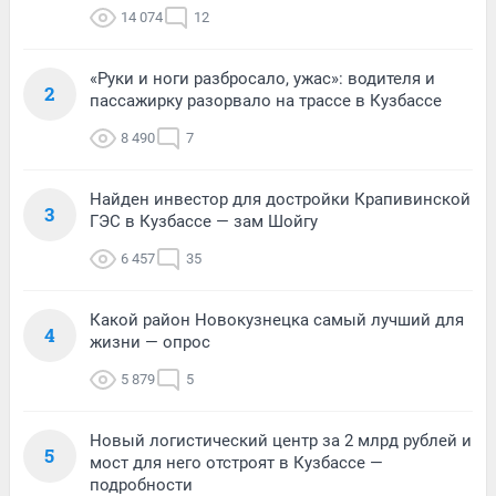
14 074
12
«Руки и ноги разбросало, ужас»: водителя и
2
пассажирку разорвало на трассе в Кузбассе
8 490
7
Найден инвестор для достройки Крапивинской
3
ГЭС в Кузбассе — зам Шойгу
6 457
35
Какой район Новокузнецка самый лучший для
4
жизни — опрос
5 879
5
Новый логистический центр за 2 млрд рублей и
5
мост для него отстроят в Кузбассе —
подробности