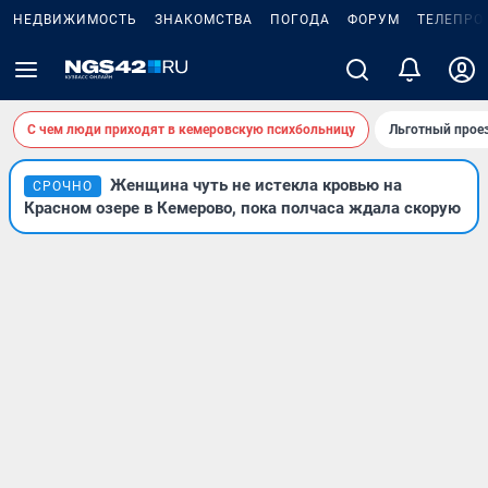
НЕДВИЖИМОСТЬ
ЗНАКОМСТВА
ПОГОДА
ФОРУМ
ТЕЛЕПРО
С чем люди приходят в кемеровскую психбольницу
Льготный проез
Женщина чуть не истекла кровью на
СРОЧНО
Красном озере в Кемерово, пока полчаса ждала скорую