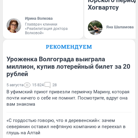
Юрского период
Хогвартсу
Ирина Волкова
Главврач клиники
Яна Шаламова
«Реабилитация доктора
Волковой»
РЕКОМЕНДУЕМ
Уроженка Волгограда выиграла
миллион, купив лотерейный билет за 20
рублей
5 августа
15 824
28
В уфимский приют привезли пермячку Марину, которая
почти ничего о себе не помнит. Посмотрите, вдруг она
вам знакома
«С гордостью говорю, что я деревенский»: зачем
северянин оставил нефтяную компанию и переехал в
глушь на Алтай