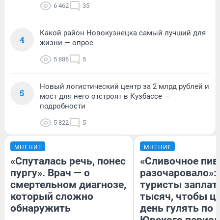
6 462
35
Какой район Новокузнецка самый лучший для
4
жизни — опрос
5 886
5
Новый логистический центр за 2 млрд рублей и
5
мост для него отстроят в Кузбассе —
подробности
5 822
5
МНЕНИЕ
МНЕНИЕ
«Спуталась речь, понес
«Сливочное пив
пургу». Врач — о
разочаровало»:
смертельном диагнозе,
туристы заплат
который сложно
тысяч, чтобы ц
обнаружить
день гулять по 