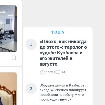
ТОП 5
«Плохо, как никогда
1
до этого»: таролог о
судьбе Кузбасса и
его жителей в
августе
15 228
24
Обрушившийся в Кузбассе
2
склад Wildberries планирует
возобновить работу — что
происходит внутри