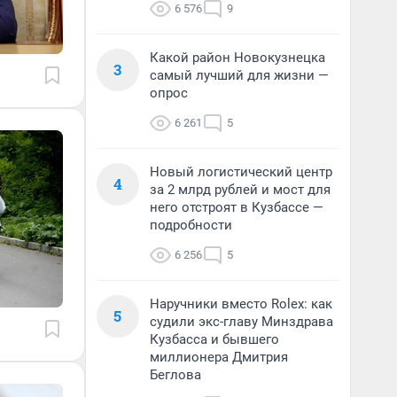
6 576
9
Какой район Новокузнецка
3
самый лучший для жизни —
опрос
6 261
5
Новый логистический центр
4
за 2 млрд рублей и мост для
него отстроят в Кузбассе —
подробности
6 256
5
Наручники вместо Rolex: как
5
судили экс-главу Минздрава
Кузбасса и бывшего
миллионера Дмитрия
Беглова