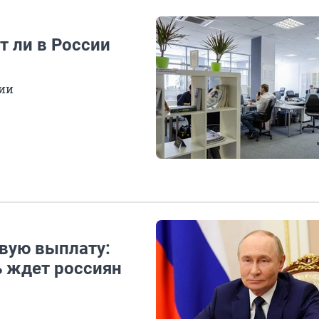
т ли в России
нии
овую выплату:
ь ждет россиян