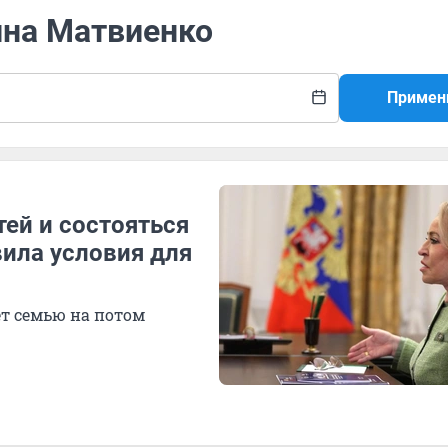
ина Матвиенко
Примен
тей и состояться
вила условия для
ет семью на потом