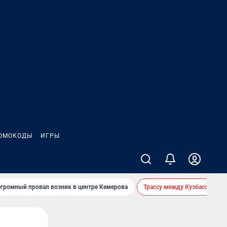
ОМОКОДЫ
ИГРЫ
громный провал возник в центре Кемерова
Трассу между Кузбассом и 