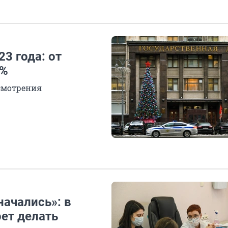
3 года: от
0%
смотрения
ачались»: в
ет делать