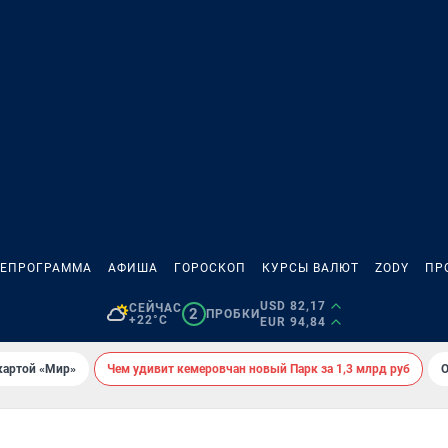
ЛЕПРОГРАММА
АФИША
ГОРОСКОП
КУРСЫ ВАЛЮТ
ZODY
ПР
USD 82,17
СЕЙЧАС
2
ПРОБКИ
+22°C
EUR 94,84
картой «Мир»
Чем удивит кемеровчан новый Парк за 1,3 млрд руб
О