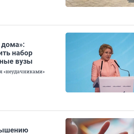
 дома»:
ить набор
чные вузы
ся «неудачниками»
овышению