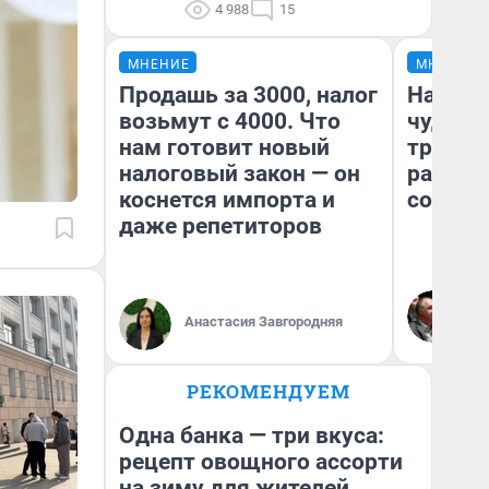
4 988
15
МНЕНИЕ
МНЕНИЕ
Продашь за 3000, налог
Наслед
возьмут с 4000. Что
чудом 
нам готовит новый
трансп
налоговый закон — он
разнес
коснется импорта и
советс
даже репетиторов
Ол
Бл
Анастасия Завгородняя
вл
би
РЕКОМЕНДУЕМ
Одна банка — три вкуса:
рецепт овощного ассорти
на зиму для жителей