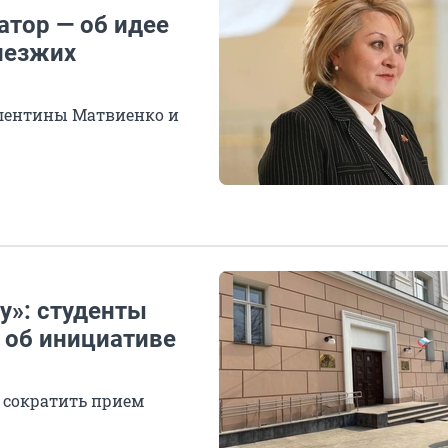
натор — об идее
иезжих
лентины Матвиенко и
у»: студенты
 об инициативе
 сократить прием