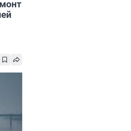
емонт
лей