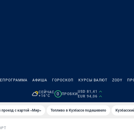
ЛЕПРОГРАММА
АФИША
ГОРОСКОП
КУРСЫ ВАЛЮТ
ZODY
ПР
USD 81,41
СЕЙЧАС
0
ПРОБКИ
+16°C
EUR 94,06
 проезд с картой «Мир»
Топливо в Кузбассе подешевело
Кузбасски
ОРТ