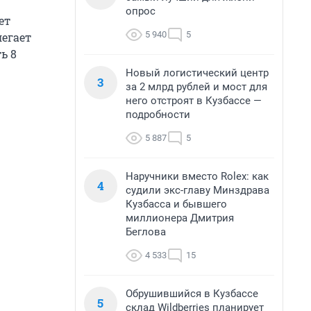
опрос
ет
5 940
5
егает
ь 8
Новый логистический центр
3
за 2 млрд рублей и мост для
него отстроят в Кузбассе —
подробности
5 887
5
Наручники вместо Rolex: как
4
судили экс-главу Минздрава
Кузбасса и бывшего
миллионера Дмитрия
Беглова
4 533
15
Обрушившийся в Кузбассе
5
склад Wildberries планирует