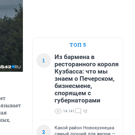
ТОП 5
Из бармена в
1
ресторанного короля
Кузбасса: что мы
знаем о Печерском,
бизнесмене,
спорящем с
ет
губернаторами
вязывает
14 141
12
ная
ных,
Какой район Новокузнецка
2
самый лучший для жизни —