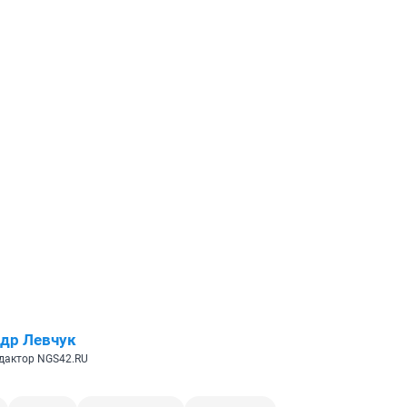
др Левчук
дактор NGS42.RU