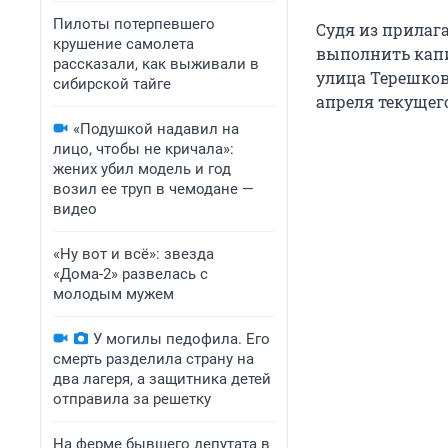
Пилоты потерпевшего
Судя из прилаг
крушение самолета
выполнить капи
рассказали, как выживали в
улица Терешково
сибирской тайге
апреля текущего
«Подушкой надавил на
лицо, чтобы не кричала»:
жених убил модель и год
возил ее труп в чемодане —
видео
«Ну вот и всё»: звезда
«Дома-2» развелась с
молодым мужем
У могилы педофила. Его
смерть разделила страну на
два лагеря, а защитника детей
отправила за решетку
На ферме бывшего депутата в