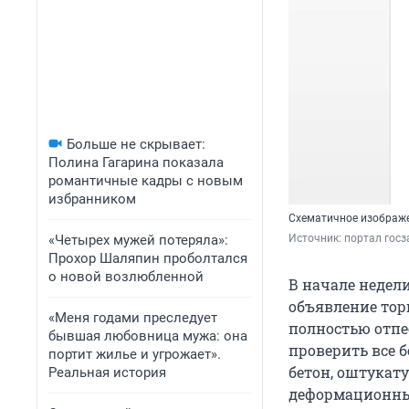
Больше не скрывает:
Полина Гагарина показала
романтичные кадры с новым
избранником
Схематичное изображе
«Четырех мужей потеряла»:
Источник: 
портал госз
Прохор Шаляпин проболтался
о новой возлюбленной
В начале недел
объявление торг
«Меня годами преследует
полностью отпе
бывшая любовница мужа: она
проверить все б
портит жилье и угрожает».
бетон, оштукат
Реальная история
деформационны