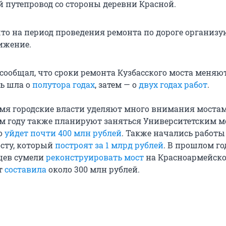
 путепровод со стороны деревни Красной.
что на период проведения ремонта по дороге организу
ижение.
сообщал, что сроки ремонта Кузбасского моста меняют
ь шла о
полутора годах
, затем — о
двух годах работ
.
емя городские власти уделяют много внимания мостам,
ом году также планируют заняться Университетским м
о
уйдет почти 400 млн рублей
. Также начались работы
сту, который
построят за 1 млрд рублей
. В прошлом го
цев сумели
реконструировать мост
на Красноармейско
т
составила
около 300 млн рублей.