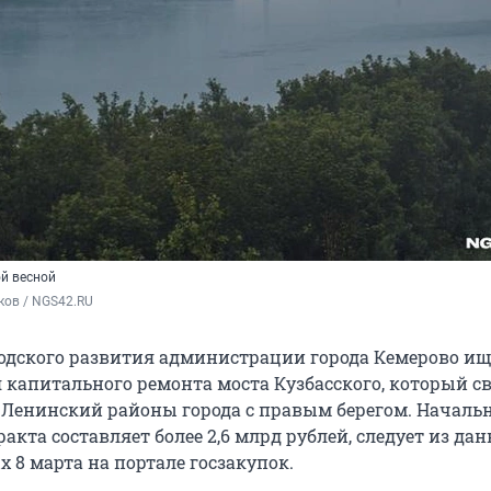
ой весной
ков / NGS42.RU
одского развития администрации города Кемерово ищ
 капитального ремонта моста Кузбасского, который с
Ленинский районы города с правым берегом. Началь
акта составляет более 2,6 млрд рублей, следует из дан
 8 марта на портале госзакупок.