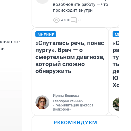
возобновить работу — что
происходит внутри
4 518
8
МНЕНИЕ
МНЕНИ
олько же
«Спуталась речь, понес
«Слив
овы
пургу». Врач — о
разоч
смертельном диагнозе,
турис
который сложно
тысяч
обнаружить
день 
Юрско
Хогва
Ирина Волкова
Главврач клиники
«Реабилитация доктора
Волковой»
РЕКОМЕНДУЕМ