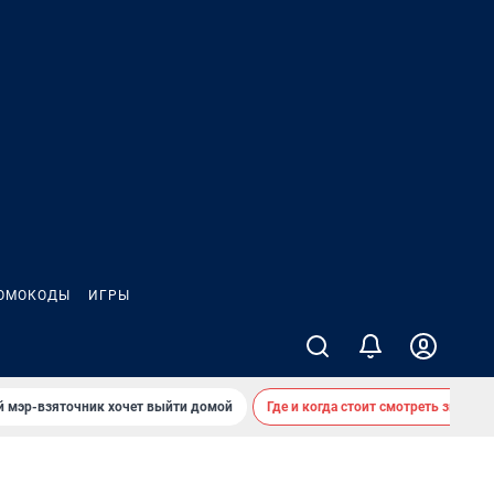
ОМОКОДЫ
ИГРЫ
й мэр-взяточник хочет выйти домой
Где и когда стоит смотреть звездоп