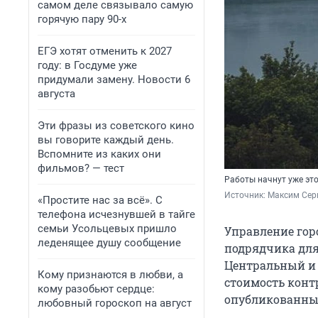
самом деле связывало самую
горячую пару 90-х
ЕГЭ хотят отменить к 2027
году: в Госдуме уже
придумали замену. Новости 6
августа
Эти фразы из советского кино
вы говорите каждый день.
Вспомните из каких они
фильмов? — тест
Работы начнут уже эт
Источник: 
Максим Сер
«Простите нас за всё». С
телефона исчезнувшей в тайге
семьи Усольцевых пришло
Управление гор
леденящее душу сообщение
подрядчика для
Центральный и 
Кому признаются в любви, а
стоимость контр
кому разобьют сердце:
опубликованных
любовный гороскоп на август