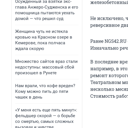
Осужденный за взятки экс-
железобетонный
глава Анжеро-Судженска и его
помощница пытаются уехать
Не исключено, 
домой — что решил суд
реверсивное дв
Женщина чуть не истекла
кровью на Красном озере в
Ранее NGS42.RU 
Кемерове, пока полчаса
Изначально реч
ждала скорую
В последнее вр
Множество сайтов враз стали
недоступны: массовый сбой
например, в эт
произошел в Рунете
ремонт которог
Театральном мо
Нам врали, что кофе вреден?
несколько меся
Кому можно пить до пяти
Стоимость рабо
чашек в день
«У меня есть еще пять минут»:
фельдшер скорой — о борьбе
со смертью, самых сложных
вызовах и чувстве