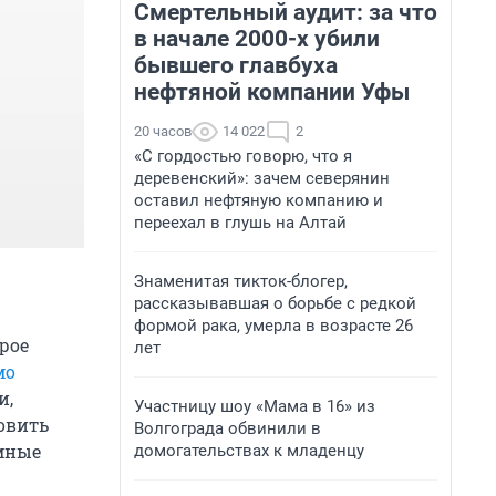
Смертельный аудит: за что
в начале 2000-х убили
бывшего главбуха
нефтяной компании Уфы
20 часов
14 022
2
«С гордостью говорю, что я
деревенский»: зачем северянин
оставил нефтяную компанию и
переехал в глушь на Алтай
Знаменитая тикток-блогер,
рассказывавшая о борьбе с редкой
формой рака, умерла в возрасте 26
рое
лет
мо
и,
Участницу шоу «Мама в 16» из
новить
Волгограда обвинили в
емные
домогательствах к младенцу