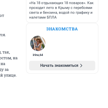
«На 18 отдыхающих 18 поваров». Как
проходит лето в Крыму с перебоями
света и бензина, водой по графику и
ют
налетами БПЛА
ЗНАКОМСТВА
ся.
 так,
irina
,
64
остом, на
 на
Начать знакомиться
ду за
й улице.