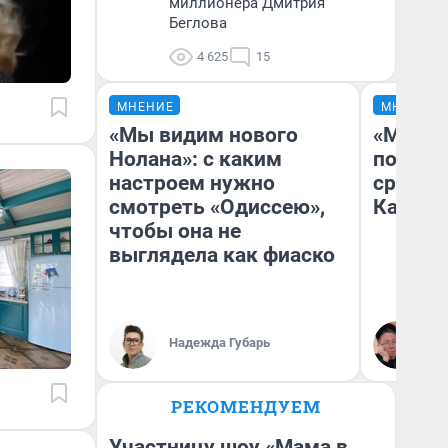
миллионера Дмитрия
Беглова
4 625
15
МНЕНИЕ
МНЕНИЕ
«Мы видим нового
«Машин
Нолана»: с каким
полете
настроем нужно
сравни
смотреть «Одиссею»,
Казахс
чтобы она не
выглядела как фиаско
Надежда Губарь
Ан
РЕКОМЕНДУЕМ
Участницу шоу «Мама в