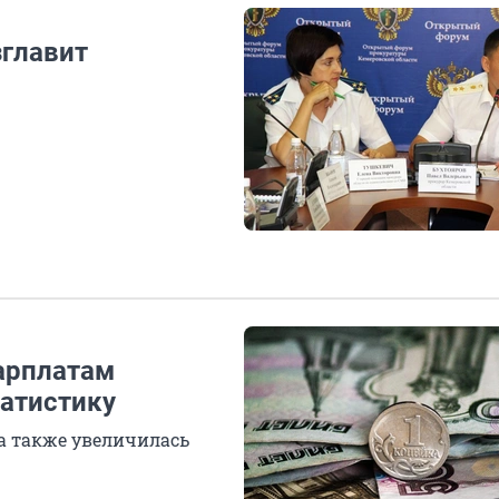
зглавит
зарплатам
татистику
а также увеличилась