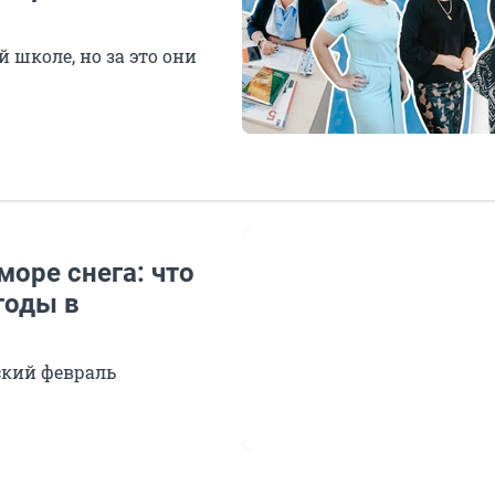
 школе, но за это они
оре снега: что
годы в
ский февраль