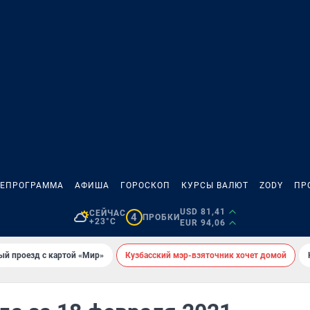
ЛЕПРОГРАММА
АФИША
ГОРОСКОП
КУРСЫ ВАЛЮТ
ZODY
ПР
USD 81,41
СЕЙЧАС
4
ПРОБКИ
+23°C
EUR 94,06
ый проезд с картой «Мир»
Кузбасский мэр-взяточник хочет домой