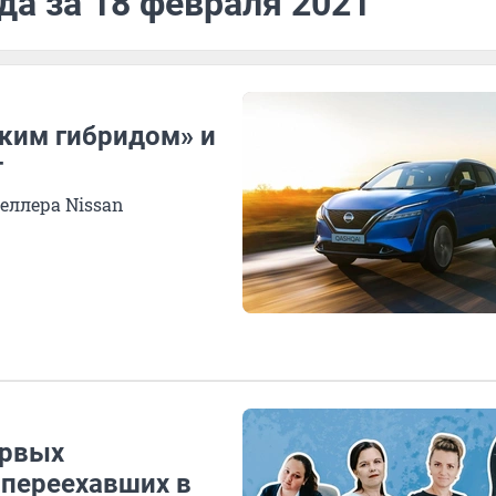
да за 18 февраля 2021
гким гибридом» и
т
еллера Nissan
ервых
 переехавших в