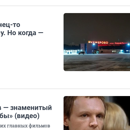
нец-то
. Но когда —
в — знаменитый
бы» (видео)
угих главных фильмов