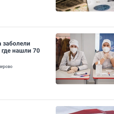
а заболели
 где нашли 70
мерово