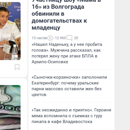
16» из Волгограда
обвинили в
домогательствах к
младенцу
13 часов
12 960
20
«Нашел Наденьку, а у нее пробита
голова». Мужчина рассказал, как
потерял жену при атаке БПЛА в
Архипо-Осиповке
«Сыночки-корзиночки» заполонили
Екатеринбург: почему уральские
парни массово оставили жен без
цветов
«Так неожиданно и приятно». Героиня
мема вспомнила о съемках с гуру
пикапа в кафе Владивостока