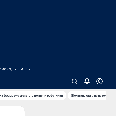
ОМОКОДЫ
ИГРЫ
На ферме экс-депутата погибли работники
Женщина едва не истекла кро