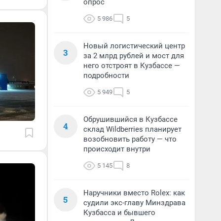
опрос
5 986
5
Новый логистический центр
3
за 2 млрд рублей и мост для
него отстроят в Кузбассе —
подробности
5 949
5
Обрушившийся в Кузбассе
4
склад Wildberries планирует
возобновить работу — что
происходит внутри
5 145
8
Наручники вместо Rolex: как
5
судили экс-главу Минздрава
Кузбасса и бывшего