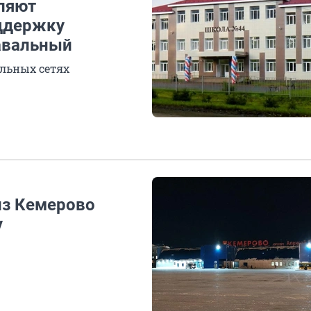
ляют
оддержку
Навальный
альных сетях
 из Кемерово
у