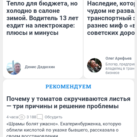
Тепло для бюджета, но
Наследие, кото
холодно в салоне
чудом не разва
зимой. Водитель 13 лет
транспортный э
ездит на электрокаре:
разнес миф о «
плюсы и минусы
советских доро
Олег Арефьев
Блогер, предприн
Денис Дедюхин
владелец в тран
бизнесе
РЕКОМЕНДУЕМ
Почему у томатов скручиваются листья
— три причины и решение проблемы
4 часа
3 188
Обсудить
«Шрамы болят ужасно». Екатеринбурженка, которую
облили кислотой по указке бывшего, рассказала о
своем восстановлении