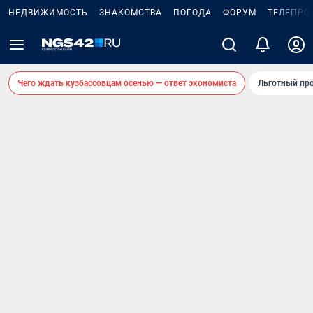
НЕДВИЖИМОСТЬ
ЗНАКОМСТВА
ПОГОДА
ФОРУМ
ТЕЛЕПРО
Чего ждать кузбассовцам осенью — ответ экономиста
Льготный про