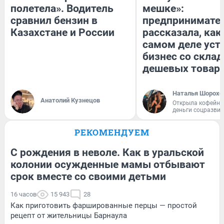
полетела». Водитель
мешке»:
сравнил бензин в
предпринимате
Казахстане и России
рассказала, как
самом деле уст
бизнес со скла
дешевых товар
Наталья Шорохо
Анатолий Кузнецов
Открыла кофейну
деньги соцразви
РЕКОМЕНДУЕМ
С рождения в неволе. Как в уральской
колонии осужденные мамы отбывают
срок вместе со своими детьми
16 часов
15 943
28
Как приготовить фаршированные перцы — простой
рецепт от жительницы Барнаула