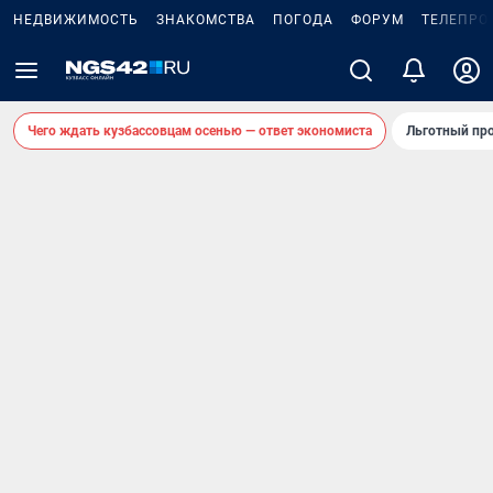
НЕДВИЖИМОСТЬ
ЗНАКОМСТВА
ПОГОДА
ФОРУМ
ТЕЛЕПРО
Чего ждать кузбассовцам осенью — ответ экономиста
Льготный про