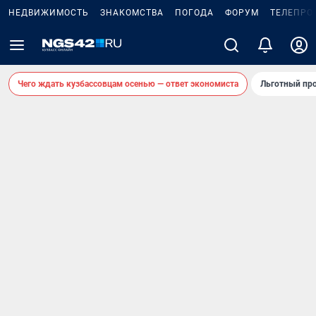
НЕДВИЖИМОСТЬ
ЗНАКОМСТВА
ПОГОДА
ФОРУМ
ТЕЛЕПРО
Чего ждать кузбассовцам осенью — ответ экономиста
Льготный про