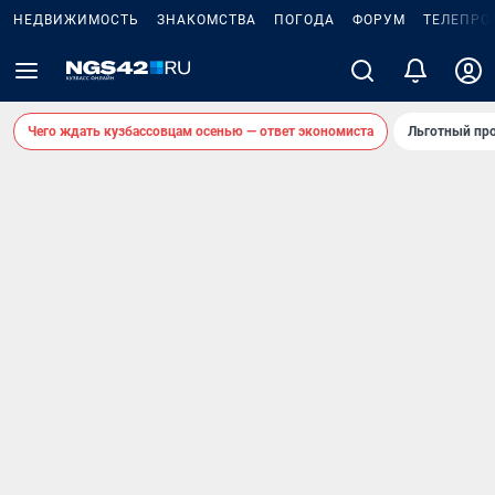
НЕДВИЖИМОСТЬ
ЗНАКОМСТВА
ПОГОДА
ФОРУМ
ТЕЛЕПРО
Чего ждать кузбассовцам осенью — ответ экономиста
Льготный про