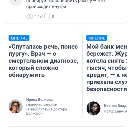
планирует возобновить работу — что
происходит внутри
4 494
8
МНЕНИЕ
МНЕНИЕ
«Спуталась речь, понес
Мой банк меня
пургу». Врач — о
бережет. Журн
смертельном диагнозе,
хотела снять 2
который сложно
тысяч, чтобы п
обнаружить
кредит, — к не
приехала служ
безопасности
Ирина Волкова
Главврач клиники
Ксения Владим
«Реабилитация доктора
Автор мнения
Волковой»