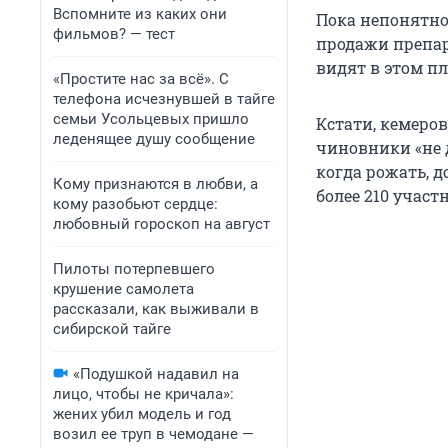
Вспомните из каких они
Пока непонятно
фильмов? — тест
продажи препар
видят в этом п
«Простите нас за всё». С
телефона исчезнувшей в тайге
семьи Усольцевых пришло
Кстати, кемеро
леденящее душу сообщение
чиновники «не д
когда рожать, 
Кому признаются в любви, а
более 210 участ
кому разобьют сердце:
любовный гороскоп на август
Пилоты потерпевшего
крушение самолета
рассказали, как выживали в
сибирской тайге
«Подушкой надавил на
лицо, чтобы не кричала»:
жених убил модель и год
возил ее труп в чемодане —