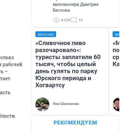
миллионера Дмитрия
Беглова
4 578
15
МНЕНИЕ
МНЕНИ
«Сливочное пиво
«Маши
разочаровало»:
полет
туристы заплатили 60
сравн
колько
тысяч, чтобы целый
Казах
и рабочей
день гулять по парку
ть —
Юрского периода и
тает
Хогвартсу
асть
Яна Шаламова
бласти.
РЕКОМЕНДУЕМ