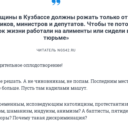
щины в Кузбассе должны рожать только от
иков, министров и депутатов. Чтобы те пот
ок жизни работали на алименты или сидели 
тюрьме»
ЧИТАТЕЛЬ NGS42.RU
ительное оплодотворение!
е решать. А не чиновникам, не попам. Последним мест
е больше. Пусть там кадилами машут.
еременным, исповедующим католицизм, протестантиз
зм, шаманизм, индуизм, анимизм? А баптисты, пятид
боры? Почему такая дискриминация?