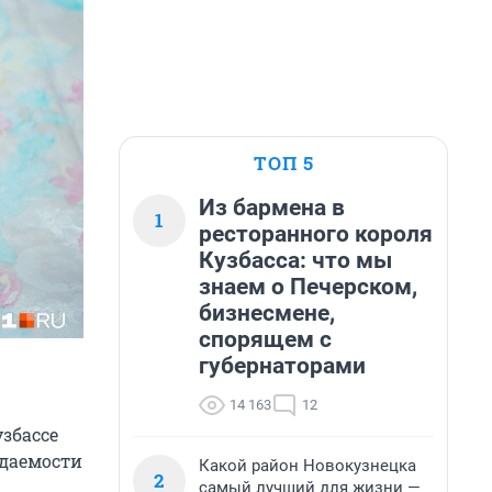
ТОП 5
Из бармена в
1
ресторанного короля
Кузбасса: что мы
знаем о Печерском,
бизнесмене,
спорящем с
губернаторами
14 163
12
узбассе
ждаемости
Какой район Новокузнецка
2
самый лучший для жизни —