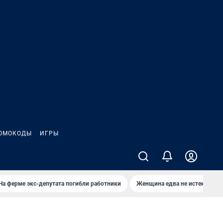
ОМОКОДЫ
ИГРЫ
На ферме экс-депутата погибли работники
Женщина едва не истекла кро