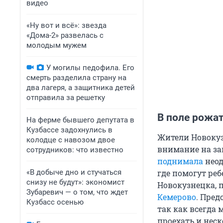
видео
«Ну вот и всё»: звезда
«Дома-2» развелась с
молодым мужем
У могилы педофила. Его
смерть разделила страну на
два лагеря, а защитника детей
отправила за решетку
В поле рожа
На ферме бывшего депутата в
Кузбассе задохнулись в
Жители Новокуз
колодце с навозом двое
внимание на за
сотрудников: что известно
поднимала
неод
«В добыче дно и стучаться
где помогут ре
снизу не будут»: экономист
Новокузнецка, 
Зубаревич — о том, что ждет
Кемерово
. Пред
Кузбасс осенью
так как всегда 
проехать и неск