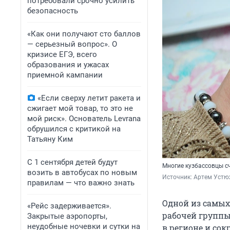
потребовали срочно усилить
безопасность
«Как они получают сто баллов
— серьезный вопрос». О
кризисе ЕГЭ, всего
образования и ужасах
приемной кампании
«Если сверху летит ракета и
сжигает мой товар, то это не
мой риск». Основатель Levrana
обрушился с критикой на
Татьяну Ким
С 1 сентября детей будут
Многие кузбассовцы с
возить в автобусах по новым
Источник: 
Артем Устю
правилам — что важно знать
Одной из самых
«Рейс задерживается».
рабочей группы
Закрытые аэропорты,
неудобные ночевки и сутки на
в регионе и сок