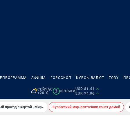
ЛЕПРОГРАММА
АФИША
ГОРОСКОП
КУРСЫ ВАЛЮТ
ZODY
ПР
USD 81,41
СЕЙЧАС
3
ПРОБКИ
+20°C
EUR 94,06
ый проезд с картой «Мир»
Кузбасский мэр-взяточник хочет домой