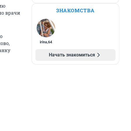
нию
ЗНАКОМСТВА
но врачи
то
irina
,
64
ово,
анку
Начать знакомиться