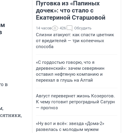
Пуговка из «Папиных
дочек»: что стало с
Екатериной Старшовой
ом
14 часов
426
Обсудить
в
Слизни атакуют: как спасти цветник
от вредителей — три копеечных
способа
«С гордостью говорю, что я
деревенский»: зачем северянин
оставил нефтяную компанию и
переехал в глушь на Алтай
о в
Август перевернет жизнь Козерогов.
К чему готовит ретроградный Сатурн
м,
— прогноз
есятники,
«Ну вот и всё»: звезда «Дома-2»
развелась с молодым мужем