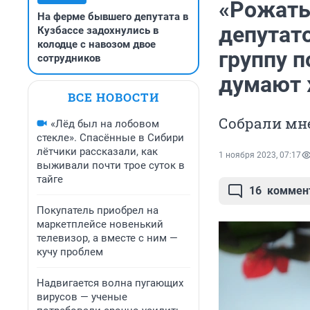
«Рожать
На ферме бывшего депутата в
депутато
Кузбассе задохнулись в
колодце с навозом двое
группу 
сотрудников
думают 
ВСЕ НОВОСТИ
Собрали мн
«Лёд был на лобовом
стекле». Спасённые в Сибири
лётчики рассказали, как
1 ноября 2023, 07:17
выживали почти трое суток в
тайге
16
коммен
Покупатель приобрел на
маркетплейсе новенький
телевизор, а вместе с ним —
кучу проблем
Надвигается волна пугающих
вирусов — ученые