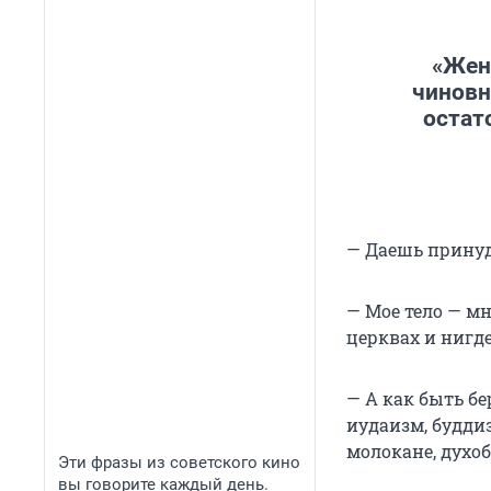
«Жен
чиновн
остат
— Даешь принуд
— Мое тело — мн
церквах и нигд
— А как быть б
иудаизм, будди
молокане, духо
Эти фразы из советского кино
вы говорите каждый день.