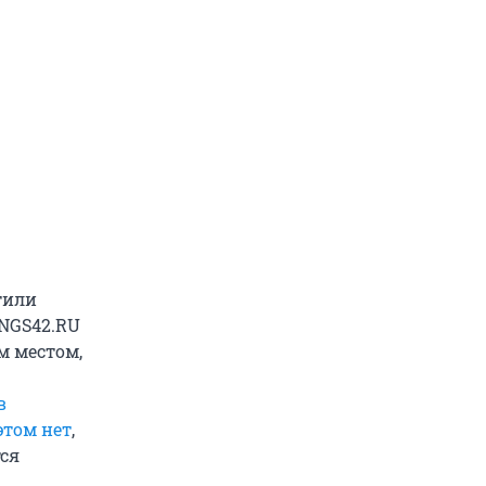
тили
 NGS42.RU
м местом,
в
этом нет
,
тся