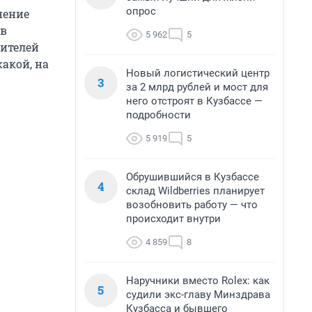
опрос
нение
 в
5 962
5
вителей
какой, на
Новый логистический центр
3
за 2 млрд рублей и мост для
него отстроят в Кузбассе —
подробности
5 919
5
Обрушившийся в Кузбассе
4
склад Wildberries планирует
возобновить работу — что
происходит внутри
4 859
8
Наручники вместо Rolex: как
5
судили экс-главу Минздрава
Кузбасса и бывшего