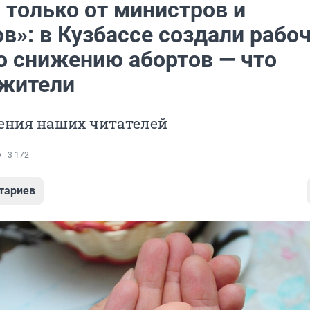
 только от министров и
в»: в Кузбассе создали рабо
по снижению абортов — что
жители
ения наших читателей
3 172
тариев