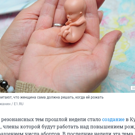
читают, что женщина сама должна решать, когда ей рожать
жанин / E1.RU
 резонансных тем прошлой недели стало
создание
в К
, члены которой будут работать над повышением ро
ращением числа абортов. В последние недели эта тема