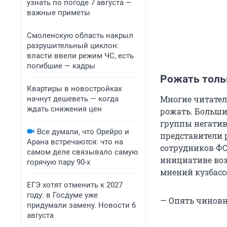
узнать по погоде 7 августа —
важные приметы
Смоленскую область накрыл
разрушительный циклон:
власти ввели режим ЧС, есть
погибшие — кадры
Рожать толь
Квартиры в новостройках
Многие читатели
начнут дешеветь — когда
ждать снижения цен
рожать. Больши
группы негативн
Все думали, что Орейро и
представители 
Арана встречаются: что на
сотрудников ФС
самом деле связывало самую
инициативе воз
горячую пару 90-х
мнений кузбасс
ЕГЭ хотят отменить к 2027
году: в Госдуме уже
— Опять чиновн
придумали замену. Новости 6
августа