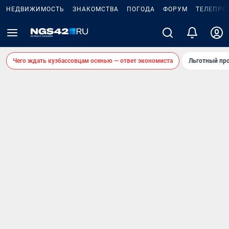
НЕДВИЖИМОСТЬ
ЗНАКОМСТВА
ПОГОДА
ФОРУМ
ТЕЛЕПРО
Чего ждать кузбассовцам осенью — ответ экономиста
Льготный про