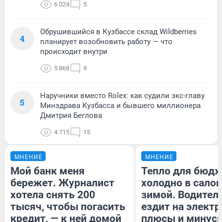
6 024
5
Обрушившийся в Кузбассе склад Wildberries
4
планирует возобновить работу — что
происходит внутри
5 868
9
Наручники вместо Rolex: как судили экс-главу
5
Минздрава Кузбасса и бывшего миллионера
Дмитрия Беглова
4 715
15
МНЕНИЕ
МНЕНИЕ
Мой банк меня
Тепло для бюдж
бережет. Журналист
холодно в сало
хотела снять 200
зимой. Водитель
тысяч, чтобы погасить
ездит на электр
кредит, — к ней домой
плюсы и минус