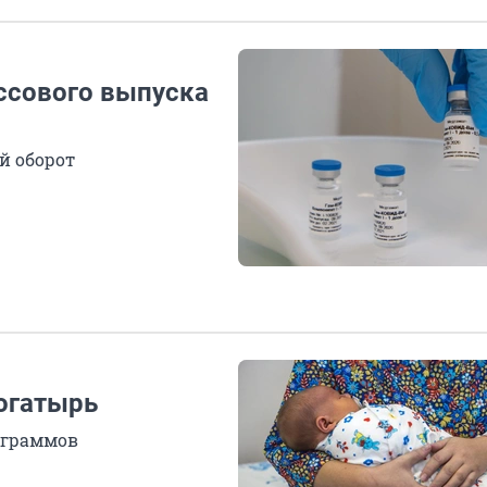
ссового выпуска
й оборот
богатырь
ограммов