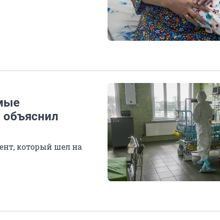
имые
а объяснил
ент, который шел на