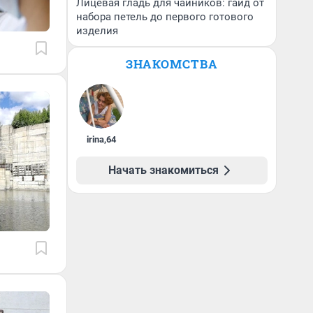
Лицевая гладь для чайников: гайд от
набора петель до первого готового
изделия
ЗНАКОМСТВА
irina
,
64
Начать знакомиться