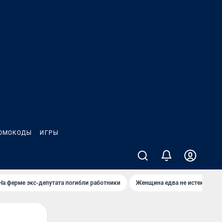
ОМОКОДЫ
ИГРЫ
На ферме экс-депутата погибли работники
Женщина едва не истекла кро