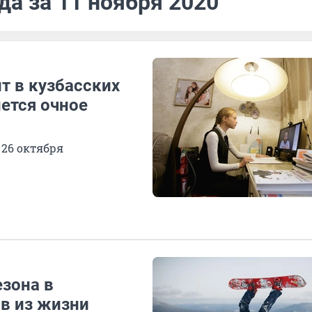
да за 11 ноября 2020
т в кузбасских
ется очное
 26 октября
езона в
в из жизни