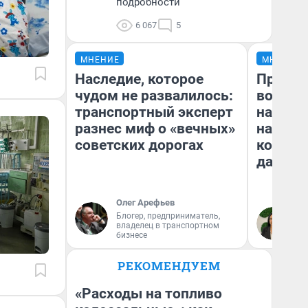
подробности
6 067
5
МНЕНИЕ
МНЕНИЕ
Наследие, которое
Продаш
чудом не развалилось:
возьмут
транспортный эксперт
нам го
разнес миф о «вечных»
налого
советских дорогах
коснет
даже р
Олег Арефьев
Блогер, предприниматель,
Ан
владелец в транспортном
бизнесе
РЕКОМЕНДУЕМ
«Расходы на топливо