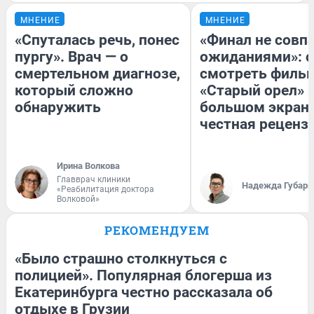
МНЕНИЕ
МНЕНИЕ
«Спуталась речь, понес
«Финал не совпа
пургу». Врач — о
ожиданиями»: с
смертельном диагнозе,
смотреть филь
который сложно
«Старый орел» 
обнаружить
большом экран
честная реценз
Ирина Волкова
Главврач клиники
Надежда Губарь
«Реабилитация доктора
Волковой»
РЕКОМЕНДУЕМ
«Было страшно столкнуться с
полицией». Популярная блогерша из
Екатеринбурга честно рассказала об
отдыхе в Грузии