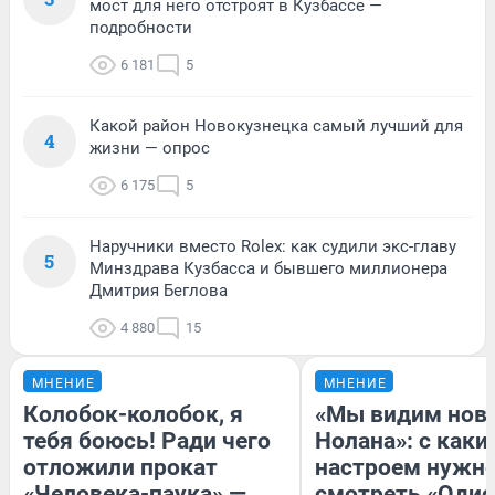
мост для него отстроят в Кузбассе —
подробности
6 181
5
Какой район Новокузнецка самый лучший для
4
жизни — опрос
6 175
5
Наручники вместо Rolex: как судили экс-главу
5
Минздрава Кузбасса и бывшего миллионера
Дмитрия Беглова
4 880
15
МНЕНИЕ
МНЕНИЕ
Колобок-колобок, я
«Мы видим нов
тебя боюсь! Ради чего
Нолана»: с каки
отложили прокат
настроем нужн
«Человека-паука» —
смотреть «Одис