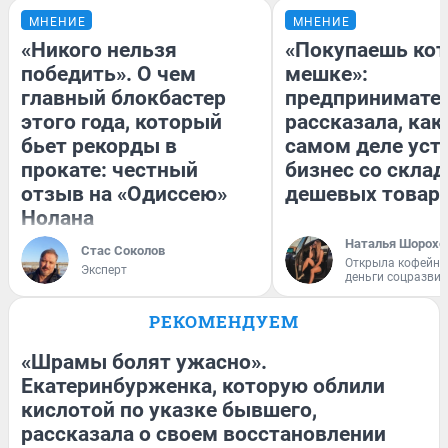
МНЕНИЕ
МНЕНИЕ
«Никого нельзя
«Покупаешь кот
победить». О чем
мешке»:
главный блокбастер
предпринимате
этого года, который
рассказала, как
бьет рекорды в
самом деле уст
прокате: честный
бизнес со скла
отзыв на «Одиссею»
дешевых товар
Нолана
Наталья Шорохо
Стас Соколов
Открыла кофейну
Эксперт
деньги соцразви
РЕКОМЕНДУЕМ
«Шрамы болят ужасно».
Екатеринбурженка, которую облили
кислотой по указке бывшего,
рассказала о своем восстановлении