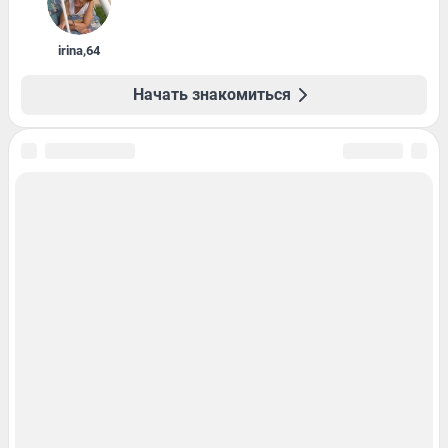
irina
,
64
Начать знакомиться