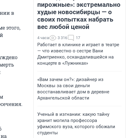
пирожные»: экстремально
худые новосибирцы — о
ении в
своих попытках набрать
вес любой ценой
е этого,
ий
4 часа
3 316
17
Работает в клинике и играет в театре
— что известно о сестре Вани
буждено
Дмитриенко, оскандалившейся на
концерте в «Лужниках»
смерть
я
«Вам зачем он?»: дизайнер из
Москвы за свои деньги
восстанавливает дом в деревне
ум
Архангельской области
есечения.
Ученый в изгнании: какую тайну
хранит могила профессора
уфимского вуза, которого обожали
6
студенты
на