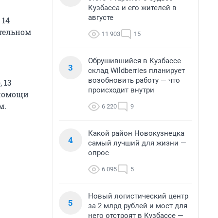
Кузбасса и его жителей в
августе
 14
ительном
11 903
15
Обрушившийся в Кузбассе
3
склад Wildberries планирует
возобновить работу — что
 13
происходит внутри
 помощи
м.
6 220
9
Какой район Новокузнецка
4
самый лучший для жизни —
опрос
6 095
5
Новый логистический центр
5
за 2 млрд рублей и мост для
него отстроят в Кузбассе —