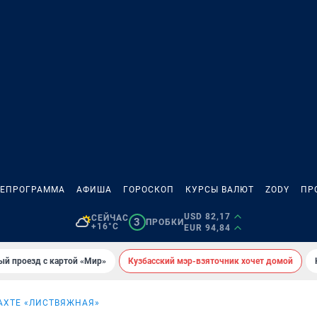
ЛЕПРОГРАММА
АФИША
ГОРОСКОП
КУРСЫ ВАЛЮТ
ZODY
ПР
USD 82,17
СЕЙЧАС
3
ПРОБКИ
+16°C
EUR 94,84
ый проезд с картой «Мир»
Кузбасский мэр-взяточник хочет домой
АХТЕ «ЛИСТВЯЖНАЯ»