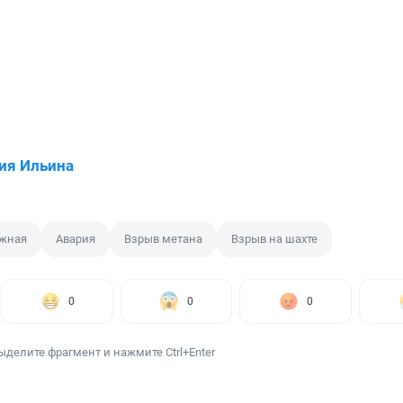
ия Ильина
жная
Авария
Взрыв метана
Взрыв на шахте
0
0
0
ыделите фрагмент и нажмите Ctrl+Enter