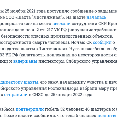
м 25 ноября 2021 года поступило сообщение о задымл
ке ООО «Шахта "Листвяжная"». На шахте
началась
роверка, также на место
выехали
сотрудники СКР. Кром
овное дело по ч. 2 ст. 217 УК РФ (нарушение требован
езопасности опасных производственных объектов,
еосторожности смерть человека). Ночью СК
сообщил
о
оводства шахты «Листвяжная». Чуть позже было воз
. 293 УК РФ (халатность, повлекшая по неосторожности 
лиц) и
задержаны
инспекторы Сибирского управлени
я
директору шахты
, его заму, начальнику участка и дв
бирского управления Ростехнадзора избрали меру пр
ых
отправили
в СИЗО до 25 января 2022 года.
узбасса
подтвердили
гибель 52 человек: 46 шахтеров и 
. Позже власти сообщили, что тела 6 человек
подняты