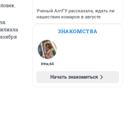
еловек.
Ученый АлтГУ рассказала, ждать ли
нашествия комаров в августе
ля.
филиала
ЗНАКОМСТВА
 ноября
irina
,
64
Начать знакомиться