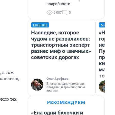
подробности
6 087
5
МНЕНИЕ
МНЕНИ
Наследие, которое
«Нет 
чудом не развалилось:
городо
транспортный эксперт
недоф
разнес миф о «вечных»
Путеш
советских дорогах
проех
килом
машин
 в том
того
рапевтов,
Олег Арефьев
Блогер, предприниматель,
владелец в транспортном
бизнесе
сло тех,
РЕКОМЕНДУЕМ
«Ела одни булочки и