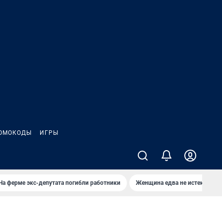
ОМОКОДЫ
ИГРЫ
На ферме экс-депутата погибли работники
Женщина едва не истекла кро