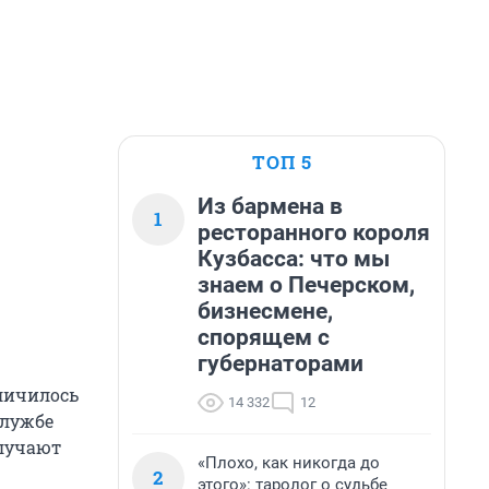
ТОП 5
Из бармена в
1
ресторанного короля
Кузбасса: что мы
знаем о Печерском,
бизнесмене,
спорящем с
губернаторами
личилось
14 332
12
службе
олучают
«Плохо, как никогда до
2
этого»: таролог о судьбе