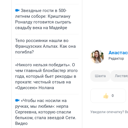
Звездные гости в 500-
летнем соборе: Криштиану
Роналду готовится сыграть
свадьбу века на Мадейре
Тело россиянки нашли во
Французских Альпах. Как она
погибла?
Анастас
Редактор
«Никого нельзя победить». О
чем главный блокбастер этого
года, который бьет рекорды в
Шахта
Листвя
прокате: честный отзыв на
«Одиссею» Нолана
0
«Чтобы нас носили на
ручках, мы любим»: нерпа
Сергеевна, которую спасли
Увидели опечатку? В
бельком, стала звездой Сети.
Видео