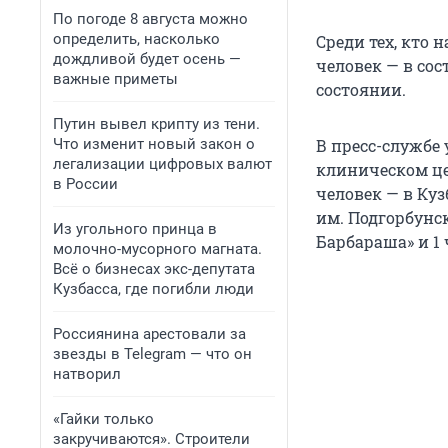
По погоде 8 августа можно
определить, насколько
Среди тех, кто 
дождливой будет осень —
человек — в со
важные приметы
состоянии.
Путин вывел крипту из тени.
Что изменит новый закон о
В пресс-службе 
легализации цифровых валют
клиническом це
в России
человек — в Ку
им. Подгорбунск
Из угольного принца в
Барбараша» и 1 
молочно-мусорного магната.
Всё о бизнесах экс-депутата
Кузбасса, где погибли люди
Россиянина арестовали за
звезды в Telegram — что он
натворил
«Гайки только
закручиваются». Строители