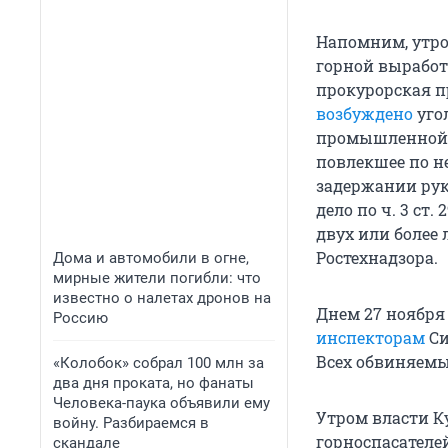
Напомним, утро
горной выработ
прокурорская п
возбуждено
угол
промышленной б
повлекшее по н
задержании рук
дело по ч. 3 ст
двух или более 
Ростехнадзора.
Дома и автомобили в огне,
мирные жители погибли: что
известно о налетах дронов на
Днем 27 ноябр
Россию
инспекторам
Си
Всех обвиняем
«Колобок» собрал 100 млн за
два дня проката, но фанаты
Человека-паука объявили ему
Утром власти К
войну. Разбираемся в
горноспасателей
скандале