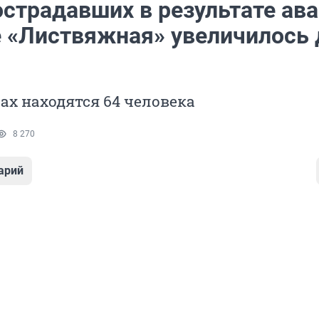
острадавших в результате ав
е «Листвяжная» увеличилось 
ах находятся 64 человека
8 270
арий