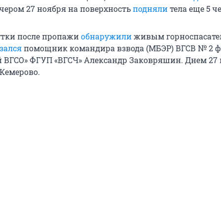
ечером 27 ноября на поверхность
подняли
тела еще 5 ч
утки после пропажи
обнаружили
живым горноспасате
зался
помощник командира взвода (МБЭР) ВГСВ № 2 
 ВГСО» ФГУП «ВГСЧ» Александр Заковряшин. Днем 27
Кемерово.