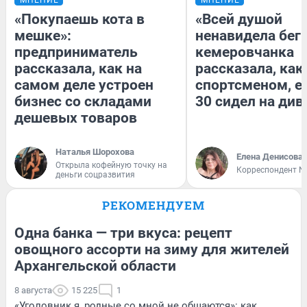
МНЕНИЕ
МНЕНИЕ
«Покупаешь кота в
«Всей душой
мешке»:
ненавидела бег»
предприниматель
кемеровчанка
рассказала, как на
рассказала, как
самом деле устроен
спортсменом, е
бизнес со складами
30 сидел на див
дешевых товаров
Наталья Шорохова
Елена Денисова
Открыла кофейную точку на
Корреспондент N
деньги соцразвития
РЕКОМЕНДУЕМ
Одна банка — три вкуса: рецепт
овощного ассорти на зиму для жителей
Архангельской области
8 августа
15 225
1
«Уголовник я, родные со мной не общаются»: как