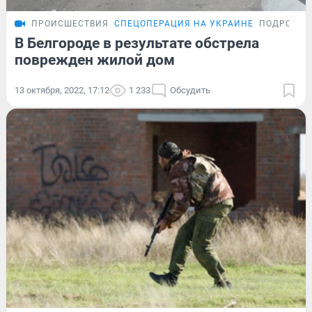
ПРОИСШЕСТВИЯ
СПЕЦОПЕРАЦИЯ НА УКРАИНЕ
ПОДРОБНО
В Белгороде в результате обстрела
поврежден жилой дом
13 октября, 2022, 17:12
1 233
Обсудить