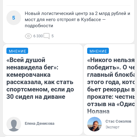
Новый логистический центр за 2 млрд рублей и
5
мост для него отстроят в Кузбассе —
подробности
6 330
5
МНЕНИЕ
МНЕНИЕ
«Всей душой
«Никого нельзя
ненавидела бег»:
победить». О ч
кемеровчанка
главный блокба
рассказала, как стать
этого года, кот
спортсменом, если до
бьет рекорды в
30 сидел на диване
прокате: честн
отзыв на «Одис
Нолана
Стас Соколов
Елена Денисова
Эксперт