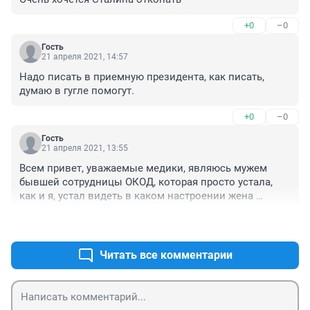
+0
–0
Гость
21 апреля 2021, 14:57
Надо писать в приемную президента, как писать, 
думаю в гугле помогут.
+0
–0
Гость
21 апреля 2021, 13:55
Всем привет, уважаемые медики, являюсь мужем 
бывшей сотрудницы ОКОД, которая просто устала, 
как и я, устал видеть в каком настроении жена 
смотрит на квитки и общее настроение после работы, 
+0
–0
просто напишу письмо в администрацию президента, 
может и откликнется и вам советую.

http://letters.kremlin.ru/letters/send
Читать все комментарии