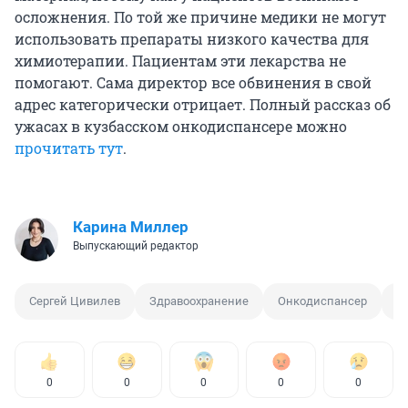
осложнения. По той же причине медики не могут
использовать препараты низкого качества для
химиотерапии. Пациентам эти лекарства не
помогают. Сама директор все обвинения в свой
адрес категорически отрицает. Полный рассказ об
ужасах в кузбасском онкодиспансере можно
прочитать тут
.
Карина Миллер
Выпускающий редактор
Сергей Цивилев
Здравоохранение
Онкодиспансер
О
0
0
0
0
0