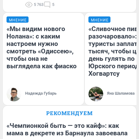
5 763
5
МНЕНИЕ
МНЕНИЕ
«Мы видим нового
«Сливочное пив
Нолана»: с каким
разочаровало»:
настроем нужно
туристы заплат
смотреть «Одиссею»,
тысяч, чтобы ц
чтобы она не
день гулять по 
выглядела как фиаско
Юрского период
Хогвартсу
Надежда Губарь
Яна Шаламова
РЕКОМЕНДУЕМ
«Чемпионкой быть — это кайф»: как
мама в декрете из Барнаула завоевала