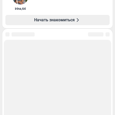
irina
,
64
Начать знакомиться