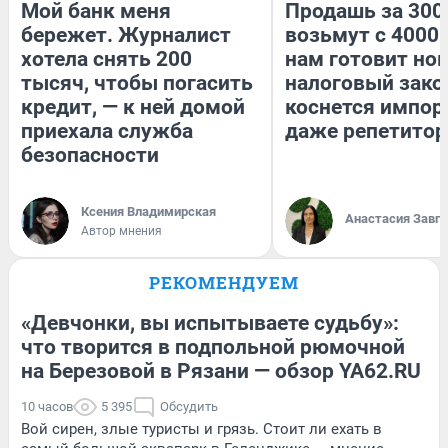
Мой банк меня
Продашь за 3000
бережет. Журналист
возьмут с 4000.
хотела снять 200
нам готовит но
тысяч, чтобы погасить
налоговый зако
кредит, — к ней домой
коснется импор
приехала служба
даже репетитор
безопасности
Ксения Владимирская
Анастасия Завг
Автор мнения
РЕКОМЕНДУЕМ
«Девчонки, вы испытываете судьбу»:
что творится в подпольной рюмочной
на Березовой в Рязани — обзор YA62.RU
10 часов
5 395
Обсудить
Вой сирен, злые туристы и грязь. Стоит ли ехать в